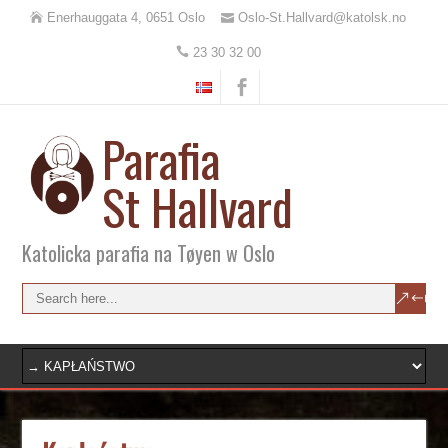
Enerhauggata 4, 0651 Oslo
Oslo-St.Hallvard@katolsk.no
23 30 32 00
Parafia
St Hallvard
Katolicka parafia na Tøyen w Oslo