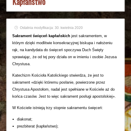
Kapłaństwo
Ostatnia modyfikacja: 30. kwietnia 2020
Sakrament święceń kapłańskich
jest sakramentem, w
którym dzięki modlitwie konsekracyjnej biskupa i nałożeniu
rąk, na kandydata do święceń spoczywa Duch Święty
sprawiając, że od tej pory działa on w imieniu i osobie Jezusa
Chrystusa.
Katechizm Kościoła Katolickiego stwierdza, że jest to
sakrament «dzięki któremu posłanie, powierzone przez
Chrystusa Apostołom, nadal jest spełniane w Kościele aż do
końca czasów. Jest to więc sakrament posługi apostolskiej».
W Kościele istnieją trzy stopnie sakramentu święceń:
diakonat;
prezbiterat (kapłaństwo);