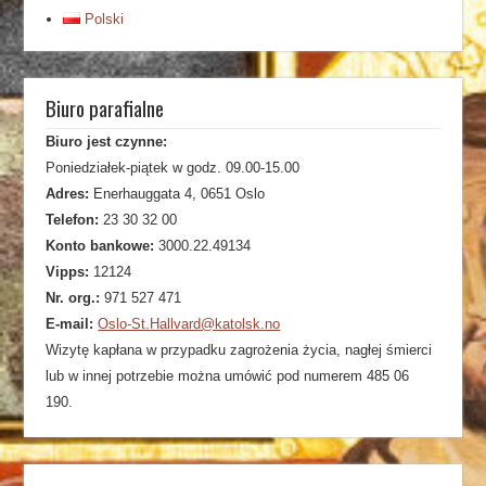
Polski
Biuro parafialne
Biuro jest czynne:
Poniedziałek-piątek w godz. 09.00-15.00
Adres:
Enerhauggata 4, 0651 Oslo
Telefon:
23 30 32 00
Konto bankowe:
3000.22.49134
Vipps:
12124
Nr. org.:
971 527 471
E-mail:
Oslo-St.Hallvard@katolsk.no
Wizytę kapłana w przypadku zagrożenia życia, nagłej śmierci
lub w innej potrzebie można umówić pod numerem 485 06
190.