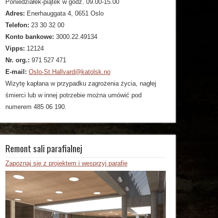
Poniedziałek-piątek w godz. 09.00-15.00
Adres:
Enerhauggata 4, 0651 Oslo
Telefon:
23 30 32 00
Konto bankowe:
3000.22.49134
Vipps:
12124
Nr. org.:
971 527 471
E-mail:
Oslo-St.Hallvard@katolsk.no
Wizytę kapłana w przypadku zagrożenia życia, nagłej
śmierci lub w innej potrzebie można umówić pod
numerem 485 06 190.
Remont sali parafialnej
Zapoznaj się z projektem i wesprzyj parafię