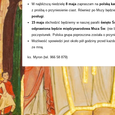
W najbliższą niedzielę
8 maja
zapraszam na
polską ka
z prośbą o przyniesienie ciast. Również po Mszy będzi
posługi
.
15 maja
obchodzić będziemy w naszej parafii
święto Ś
odprawiona będzie międzynarodowa Msza Św
. (nie
poczęstunek. Polska grupa poproszona została o przynie
Możliwość spowiedzi jest około pół godziny przed każd
ze mną.
ks. Myron (tel. 966 58 879)