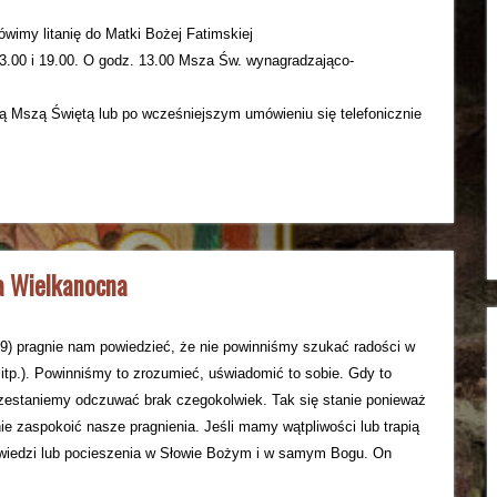
ówimy litanię do Matki Bożej Fatimskiej
13.00 i 19.00. O godz. 13.00 Msza Św. wynagradzająco-
dą Mszą Świętą lub po wcześniejszym umówieniu się telefonicznie
a Wielkanocna
-29) pragnie nam powiedzieć, że nie powinniśmy szukać radości w
 itp.). Powinniśmy to zrozumieć, uświadomić to sobie. Gdy to
zestaniemy odczuwać brak czegokolwiek. Tak się stanie ponieważ
ie zaspokoić nasze pragnienia. Jeśli mamy wątpliwości lub trapią
owiedzi lub pocieszenia w Słowie Bożym i w samym Bogu. On