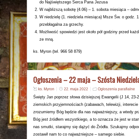
do Najświętszego Serca Pana Jezusa
W najbliższą sobotę (4.06) – 1. sobota miesiąca – odm
W niedzielę (1. niedziela miesiąca) Msze Św. o godz. 
przebłagalna za grzechy.
Możliwość spowiedzi jest około pół godziny przed każ
ze mną.
ks. Myron (tel. 966 58 879)
Ogłoszenia – 22 maja – Szósta Niedziel
ks. Myron
22. maja 2022
Ogłoszenia parafialne
Święty Jan poprzez słowa dzisiejszej Ewangelii (J 14, 23
ziemskich przyjemnościach (zabawach, telewizji, interecie
zrozumiemy Bóg będzie dla nas najważniejszy, a wtedy pr
Bóg jest źródłem wszystkiego, a to oznacza że jest w stan
nas smutki, starajmy się dążyć do Źródła. Szukajmy odp
zostawił nam to co najważniejsze – samego siebie.