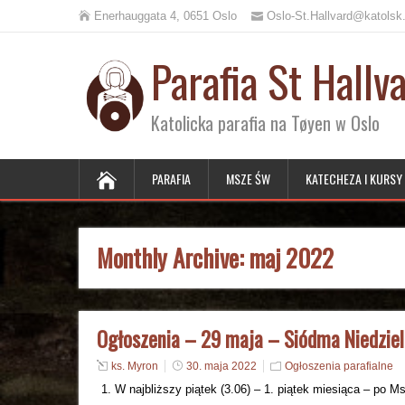
Enerhauggata 4, 0651 Oslo
Oslo-St.Hallvard@katolsk
Parafia St Hallv
Katolicka parafia na Tøyen w Oslo
PARAFIA
MSZE ŚW
KATECHEZA I KURSY
Monthly Archive:
maj 2022
Ogłoszenia – 29 maja – Siódma Niedzie
ks. Myron
30. maja 2022
Ogłoszenia parafialne
W najbliższy piątek (3.06) – 1. piątek miesiąca – po 