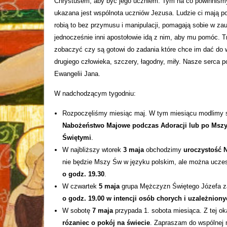
Chrystusem, aby być jego uczniem. Tym na co powinniśmy
ukazana jest wspólnota uczniów Jezusa. Ludzie ci mają 
robią to bez przymusu i manipulacji, pomagają sobie w zauf
jednocześnie inni apostołowie idą z nim, aby mu pomóc. Tr
zobaczyć czy są gotowi do zadania które chce im dać do 
drugiego człowieka, szczery, łagodny, miły. Nasze serca 
Ewangelii Jana.
W nadchodzącym tygodniu:
Rozpoczęliśmy miesiąc maj. W tym miesiącu modlimy s
Nabożeństwo Majowe podczas Adoracji lub po Msz
Świętymi
.
W najbliższy wtorek
3 maja
obchodzimy
uroczystość N
nie będzie Mszy Św w języku polskim, ale można ucze
o godz. 19.30
.
W czwartek
5 maja
grupa Mężczyzn Świętego Józefa z
o godz. 19.00 w intencji osób chorych i uzależnion
W sobotę
7 maja
przypada 1. sobota miesiąca. Z tej ok
rózaniec o pokój na świecie
. Zapraszam do wspólnej