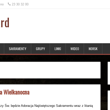
.no
23 30 32 00
ard
SAKRAMENTY
GRUPY
LINKI
WIDEO
NORSK
la Wielkanocna
Mszy Św. będzie Adoracja Najświętszego Sakramentu wraz z litanią