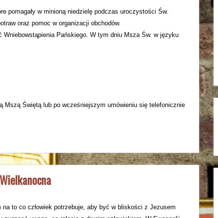
e pomagały w minioną niedzielę podczas uroczystości Św.
 potraw oraz pomoc w organizacji obchodów.
ść Wniebowstąpienia Pańskiego. W tym dniu Msza Św. w języku
dą Mszą Świętą lub po wcześniejszym umówieniu się telefonicznie
a Wielkanocna
m na to co człowiek potrzebuje, aby być w bliskości z Jezusem