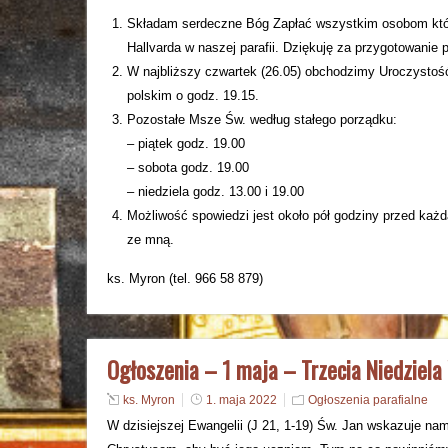
Składam serdeczne Bóg Zapłać wszystkim osobom któr
Hallvarda w naszej parafii. Dziękuję za przygotowanie
W najbliższy czwartek (26.05) obchodzimy Uroczysto
polskim o godz. 19.15.
Pozostałe Msze Św. według stałego porządku:
– piątek godz. 19.00
– sobota godz. 19.00
– niedziela godz. 13.00 i 19.00
Możliwość spowiedzi jest około pół godziny przed każ
ze mną.
ks. Myron (tel. 966 58 879)
Ogłoszenia – 1 maja – Trzecia Niedziel
ks. Myron
1. maja 2022
Ogłoszenia parafialne
W dzisiejszej Ewangelii (J 21, 1-19) Św. Jan wskazuje na