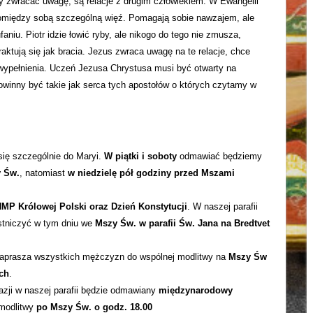
 zwracać uwagę, są relacje z drugim człowiekiem. W Ewangelii
pomiędzy sobą szczególną więź. Pomagają sobie nawzajem, ale
aniu. Piotr idzie łowić ryby, ale nikogo do tego nie zmusza,
aktują się jak bracia. Jezus zwraca uwagę na te relacje, chce
wypełnienia. Uczeń Jezusa Chrystusa musi być otwarty na
powinny być takie jak serca tych apostołów o których czytamy w
ię szczególnie do Maryi.
W piątki i soboty
odmawiać będziemy
y Św.
, natomiast
w niedzielę pół godziny przed Mszami
MP Królowej Polski oraz Dzień Konstytucji
. W naszej parafii
stniczyć w tym dniu we
Mszy Św. w parafii Św. Jana na Bredtvet
aprasza wszystkich mężczyzn do wspólnej modlitwy na
Mszy Św
ych
.
azji w naszej parafii będzie odmawiany
międzynarodowy
 modlitwy
po Mszy Św. o godz. 18.00