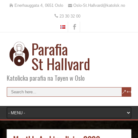
Enerhauggata 4, 0651 Oslo
Oslo-St.Hallvard@katolsk.no
23 30 32 00
Parafia
St Hallvard
Katolicka parafia na Tøyen w Oslo