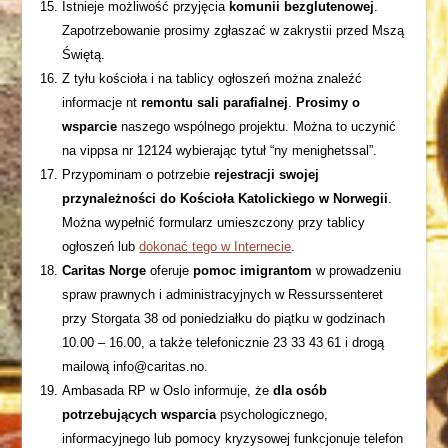
Istnieje możliwość przyjęcia
komunii bezglutenowej
.
Zapotrzebowanie prosimy zgłaszać w zakrystii przed Mszą
Świętą.
Z tyłu kościoła i na tablicy ogłoszeń można znaleźć
informacje nt
remontu sali parafialnej
.
Prosimy o
wsparcie
naszego wspólnego projektu. Można to uczynić
na vippsa nr 12124 wybierając tytuł “ny menighetssal”.
Przypominam o potrzebie
rejestracji swojej
przynależności do Kościoła Katolickiego w Norwegii
.
Można wypełnić formularz umieszczony przy tablicy
ogłoszeń lub
dokonać tego w Internecie
.
Caritas Norge
oferuje
pomoc imigrantom
w prowadzeniu
spraw prawnych i administracyjnych w Ressurssenteret
przy Storgata 38 od poniedziałku do piątku w godzinach
10.00 – 16.00, a także telefonicznie 23 33 43 61 i drogą
mailową info@caritas.no.
Ambasada RP w Oslo informuje, że
dla osób
potrzebujących wsparcia
psychologicznego,
informacyjnego lub pomocy kryzysowej funkcjonuje telefon