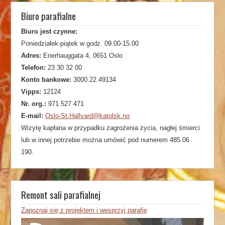
Biuro parafialne
Biuro jest czynne:
Poniedziałek-piątek w godz. 09.00-15.00
Adres:
Enerhauggata 4, 0651 Oslo
Telefon:
23 30 32 00
Konto bankowe:
3000.22.49134
Vipps:
12124
Nr. org.:
971 527 471
E-mail:
Oslo-St.Hallvard@katolsk.no
Wizytę kapłana w przypadku zagrożenia życia, nagłej śmierci
lub w innej potrzebie można umówić pod numerem 485 06
190.
Remont sali parafialnej
Zapoznaj się z projektem i wesprzyj parafię