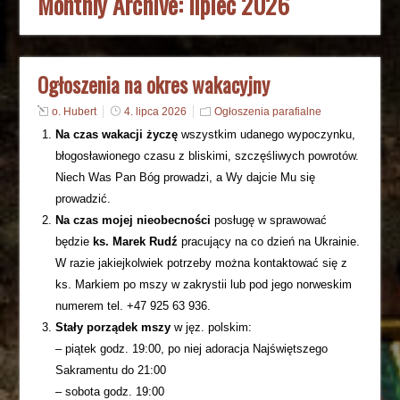
Monthly Archive:
lipiec 2026
Ogłoszenia na okres wakacyjny
o. Hubert
4. lipca 2026
Ogłoszenia parafialne
Na czas wakacji życzę
wszystkim udanego wypoczynku,
błogosławionego czasu z bliskimi, szczęśliwych powrotów.
Niech Was Pan Bóg prowadzi, a Wy dajcie Mu się
prowadzić.
Na czas mojej nieobecności
posługę w sprawować
będzie
ks. Marek Rudź
pracujący na co dzień na Ukrainie.
W razie jakiejkolwiek potrzeby można kontaktować się z
ks. Markiem po mszy w zakrystii lub pod jego norweskim
numerem tel. +47 925 63 936.
Stały porządek
mszy
w jęz. polskim:
– piątek godz. 19:00, po niej adoracja Najświętszego
Sakramentu do 21:00
– sobota godz. 19:00