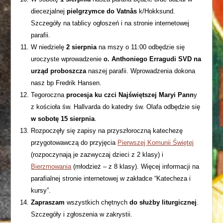
diecezjalnej
pielgrzymce do Vatnås
k/Hokksund.
Szczegóły na tablicy ogłoszeń i na stronie internetowej
parafii.
W niedzielę
2 sierpnia
na mszy o 11:00 odbędzie się
uroczyste wprowadzenie
o. Anthoniego Erragudi SVD
na
urząd proboszcza
naszej parafii. Wprowadzenia dokona
nasz bp Fredrik Hansen.
Tegoroczna
procesja ku czci Najświętszej Maryi Pann
y
z kościoła św. Hallvarda do katedry św. Olafa odbędzie się
w sobotę 15 sierpnia
.
Rozpoczęły się zapisy na przyszłoroczną katechezę
przygotowawczą do przyjęcia
Pierwszej Komunii Świętej
(rozpoczynają je zazwyczaj dzieci z 2 klasy) i
Bierzmowania
(młodzież – z 8 klasy). Więcej informacji na
parafialnej stronie internetowej w zakładce “Katecheza i
kursy”.
Zapraszam
wszystkich chętnych
do służby liturgicznej
.
Szczegóły i zgłoszenia w zakrystii.