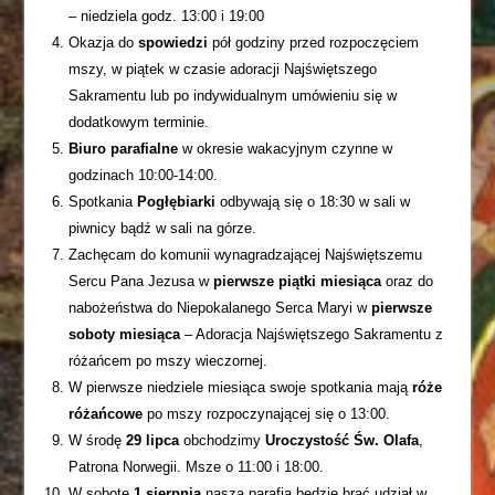
– niedziela godz. 13:00 i 19:00
Okazja do
spowiedzi
pół godziny przed rozpoczęciem
mszy, w piątek w czasie adoracji Najświętszego
Sakramentu lub po indywidualnym umówieniu się w
dodatkowym terminie.
Biuro parafialne
w okresie wakacyjnym czynne w
godzinach 10:00-14:00.
Spotkania
Pogłębiarki
odbywają się o 18:30 w sali w
piwnicy bądź w sali na górze.
Zachęcam do komunii wynagradzającej Najświętszemu
Sercu Pana Jezusa w
pierwsze piątki miesiąca
oraz do
nabożeństwa do Niepokalanego Serca Maryi w
pierwsze
soboty miesiąca
– Adoracja Najświętszego Sakramentu z
różańcem po mszy wieczornej.
W pierwsze niedziele miesiąca swoje spotkania mają
róże
różańcowe
po mszy rozpoczynającej się o 13:00.
W środę
29 lipca
obchodzimy
Uroczystość Św. Olafa
,
Patrona Norwegii. Msze o 11:00 i 18:00.
W sobotę
1 sierpnia
nasza parafia będzie brać udział w