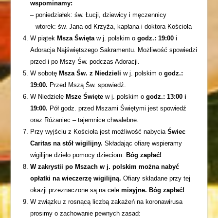
wspominamy:
– poniedziałek: św. Łucji, dziewicy i męczennicy
– wtorek: św. Jana od Krzyża, kapłana i doktora Kościoła
W piątek
Msza Święta
w j. polskim o
godz.:
19:00
i
Adoracja Najświętszego Sakramentu. Możliwość spowiedzi
przed i po Mszy Św. podczas Adoracji.
W sobotę
Msza Św. z Niedzieli
w j. polskim o
godz.:
19:00.
Przed Mszą Św. spowiedź.
W Niedzielę
Msze Święte
w j. polskim o
godz.: 13:00 i
19:00.
Pół godz. przed Mszami Świętymi jest spowiedź
oraz Różaniec – tajemnice chwalebne.
Przy wyjściu z Kościoła jest możliwość nabycia
Świec
Caritas na stół wigilijny.
Składając ofiarę wspieramy
wigilijne dzieło pomocy dzieciom.
Bóg zapłać!
W zakrystii po Mszach w j. polskim można nabyć
opłatki na wieczerzę wigilijną.
Ofiary składane przy tej
okazji przeznaczone są na cele
misyjne. Bóg zapłać!
W związku z rosnącą liczbą zakażeń na koronawirusa
prosimy o zachowanie pewnych zasad: