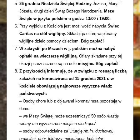
26 grudnia Niedziela Świętej Rodziny
Jezusa, Maryi i
Józefa, drugi dzień Świąt Bożego Narodzenia.
Msze
Święte w języku polskim o godz.: 13:00 i 19:00.
Przy wyjściu z Kościoła jest możliwość nabycia
Świec
Caritas na stół wigilijny.
Składając ofiarę wspieramy
wigilijne dzieło pomocy dzieciom.
Bóg zapłać!
W zakrystii po Mszach w j. polskim można nabyć
opłatki na wieczerzę wigilijną.
Ofiary składane przy tej
okazji przeznaczone są na cele
misyjne. Bóg zapłać!
Z przykrością informuję, że w związku z rosnącą liczbą
zakażeń na koronavirusa od 15 grudnia 2021 r. w
kościele obowiązują najnowsze wytyczne władz
państwowych:
– Osoby chore lub z objawami koronavirusa pozostają w
domu.
– we Mszy Świętej może uczestniczyć 50 osób
/każdy
wierny ma wyznaczone miejsce siedzące/.
– osoby odpowiedzialne za Liturgię
/m.in. duchowni,
organiści, chór, lektorzy, ministranci, kościelni,