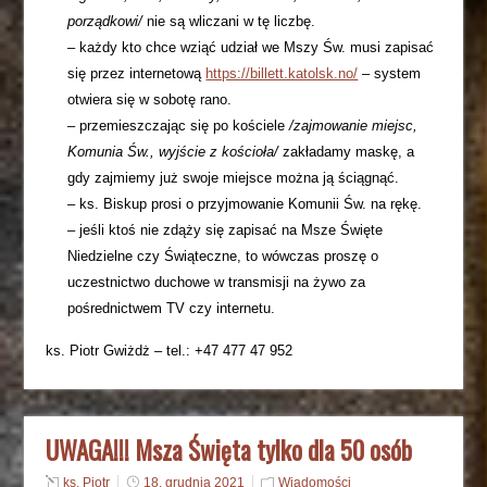
porządkowi/
nie są wliczani w tę liczbę.
– każdy kto chce wziąć udział we Mszy Św. musi zapisać
się przez internetową
https://billett.katolsk.no/
– system
otwiera się w sobotę rano.
– przemieszczając się po kościele
/zajmowanie miejsc,
Komunia Św., wyjście z kościoła/
zakładamy maskę, a
gdy zajmiemy już swoje miejsce można ją ściągnąć.
– ks. Biskup prosi o przyjmowanie Komunii Św. na rękę.
– jeśli ktoś nie zdąży się zapisać na Msze Święte
Niedzielne czy Świąteczne, to wówczas proszę o
uczestnictwo duchowe w transmisji na żywo za
pośrednictwem TV czy internetu.
ks. Piotr Gwiżdż – tel.: +47 477 47 952
UWAGA!!! Msza Święta tylko dla 50 osób
ks. Piotr
18. grudnia 2021
Wiadomości