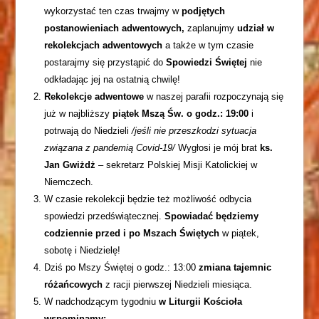
wykorzystać ten czas trwajmy w
podjętych
postanowieniach adwentowych,
zaplanujmy
udział w
rekolekcjach adwentowych
a także w tym czasie
postarajmy się przystąpić do
Spowiedzi Świętej
nie
odkładając jej na ostatnią chwilę!
Rekolekcje adwentowe
w naszej parafii rozpoczynają się
już w najbliższy
piątek Mszą Św. o godz.: 19:00
i
potrwają do Niedzieli
/jeśli nie przeszkodzi sytuacja
związana z pandemią Covid-19/
Wygłosi je mój brat
ks.
Jan Gwiżdż
– sekretarz Polskiej Misji Katolickiej w
Niemczech.
W czasie rekolekcji będzie też możliwość odbycia
spowiedzi przedświątecznej.
Spowiadać będziemy
codziennie przed i po Mszach Świętych
w piątek,
sobotę i Niedzielę!
Dziś po Mszy Świętej o godz.: 13:00
zmiana tajemnic
różańcowych
z racji pierwszej Niedzieli miesiąca.
W nadchodzącym tygodniu
w Liturgii Kościoła
wspominamy: