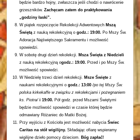
będzie bardzo hojny, zwłaszcza jeśli chodzi o nawrócenie
grzeszników.
Zachęcam zatem do praktykowania
„godziny łaski”.
W piątek rozpoczęcie Rekolekcji Adwentowych
Mszą
Świętą
z nauką rekolekcyjną o
godz.:
19:00.
Po Mszy Św.
Adoracja Najświętszego Sakramentu i możliwość
spowiedzi.
W sobotę drugi dzień rekolekcji.
Msza Święta z Niedzieli
z nauką rekolekcyjną o
godz.: 19:00.
Przed i po Mszy Św.
możliwość spowiedzi.
W Niedzielę trzeci dzień rekolekcji.
Msze Święte
z
naukami rekolekcyjnymi o
godz.: 13:00
/po tej Mszy Św.
polska kirkekaffe w związku z rekolekcjami i pożegnaniem
ks. Piotra/
i 19:00.
Pół godz. przed Mszami Świętymi
będzie możliwość spowiedzi w czasie której będzie
odmawiany Różaniec do Matki Bożej.
Przy wyjściu z Kościoła jest możliwość nabycia
Świec
Caritas na stół wigilijny.
Składając ofiarę wspieramy
wigilijne dzieło pomocy dzieciom.
Bóg zapłać!