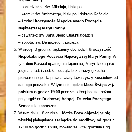
– poniedziałek: św. Mikołaja, biskupa
– wtorek: św. Ambrożego, biskupa i doktora Kościoła
– środa:
Uroczystość Niepokalanego Poczęcia
Najświętszej Maryi Panny
– czwartek: św. Jana Diego Cuauhtlatoatzin
– sobota: św. Damazego I, papieża
W środę, 8 grudnia, będziemy obchodzili
Uroczystość
Niepokalanego Poczęcia Najświętszej Maryi Panny.
W
tym dniu Kościół upamiętnia tajemnicę Maryi, która jako
jedyna z ludzi została poczęta bez zmazy grzechu
pierworodnego. Ta prawda wiary towarzyszy Kościołowi od
samego początku. W tym dniu będzie
Msza Święta w j.
polskim o godz.: 19:00
podczas której będzie można
przystąpić do
Duchowej Adopcji Dziecka Poczętego.
Serdecznie zapraszam!
W tym dniu – 8 grudnia –
Matka Boża objawiając się
włoskiej pielęgniarce
zachęciła do modlitwy od godz.:
12:00 do godz.: 13:00,
mówiąc że w tej godzinie Bóg