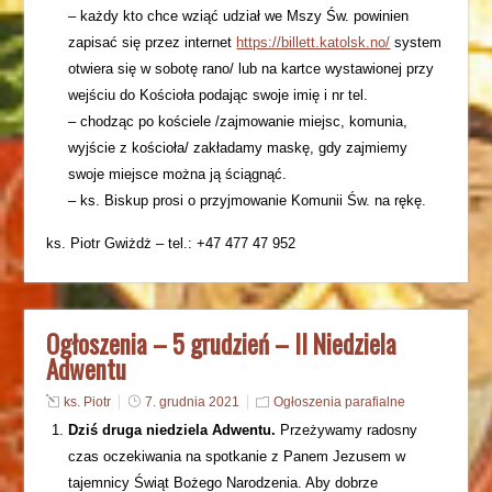
– każdy kto chce wziąć udział we Mszy Św. powinien
zapisać się przez internet
https://billett.katolsk.no/
system
otwiera się w sobotę rano/ lub na kartce wystawionej przy
wejściu do Kościoła podając swoje imię i nr tel.
– chodząc po kościele /zajmowanie miejsc, komunia,
wyjście z kościoła/ zakładamy maskę, gdy zajmiemy
swoje miejsce można ją ściągnąć.
– ks. Biskup prosi o przyjmowanie Komunii Św. na rękę.
ks. Piotr Gwiżdż – tel.: +47 477 47 952
Ogłoszenia – 5 grudzień – II Niedziela
Adwentu
ks. Piotr
7. grudnia 2021
Ogłoszenia parafialne
Dziś druga niedziela Adwentu.
Przeżywamy radosny
czas oczekiwania na spotkanie z Panem Jezusem w
tajemnicy Świąt Bożego Narodzenia. Aby dobrze