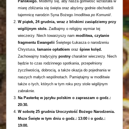
Pańskiego.
Modlimy się, aby nasza gorliwość wzrastała w
miarę zbliżania się święta oraz abyśmy godnie obchodzili
tajemnicę narodzin Syna Bożego /
modlitwa po Komunii
/.
W piątek, 24 grudnia, wraz z bliskimi zasiądziemy przy
wigilijnym stole.
Zadbajmy o religijny wymiar tej
wieczerzy. Niech towarzyszy nam
modlitwa,
czytanie
fragmentu Ewangelii
Świętego Łukasza o narodzeniu
Chrystusa,
łamanie opłatkiem
oraz
śpiew kolęd.
Zachowajmy tradycyjny
postny
charakter wieczerzy. Niech
będzie to czas rodzinnego spotkania, przepełniony
życzliwością, dobrocią, a także okazja do pojednania w
naszych małych wspólnotach. Pamiętajmy w modlitwie
także o tych, których w tym roku przy stole wigilijnym
zabraknie.
Na Pasterkę w języku polskim o zapraszam o godz.:
20:30.
W sobotę 25 grudnia Uroczystość Bożego Narodzenia.
Msze Święte w tym dniu o godz.: 13:00 i o godz.:
19:00.