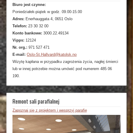
Biuro jest czynne:
Poniedziałek-piątek w godz. 09.00-15.00
Adres:
Enerhauggata 4, 0651 Oslo
Telefon:
23 30 32 00
Konto bankowe:
3000.22.49134
Vipps:
12124
Nr. org.:
971 527 471
E-mail:
Oslo-St.Hallvard@katolsk.no
Wizytę kapłana w przypadku zagrożenia życia, nagłej śmierci
lub w innej potrzebie można umówić pod numerem 485 06
190.
Remont sali parafialnej
Zapoznaj się z projektem i wesprzyj parafię