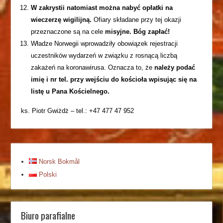
W zakrystii natomiast można nabyć opłatki na
wieczerzę wigilijną.
Ofiary składane przy tej okazji
przeznaczone są na cele
misyjne. Bóg zapłać!
Władze Norwegii wprowadziły obowiązek rejestracji
uczestników wydarzeń w związku z rosnącą liczbą
zakażeń na koronawirusa. Oznacza to, że
należy podać
imię i nr tel. przy wejściu do kościoła wpisując się na
listę u Pana Kościelnego.
ks. Piotr Gwiżdż – tel.: +47 477 47 952
Norsk Bokmål
Polski
Biuro parafialne