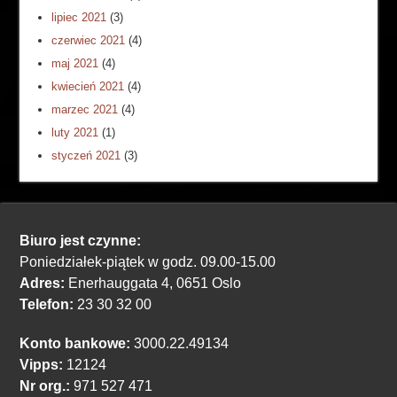
lipiec 2021
(3)
czerwiec 2021
(4)
maj 2021
(4)
kwiecień 2021
(4)
marzec 2021
(4)
luty 2021
(1)
styczeń 2021
(3)
Biuro jest czynne:
Poniedziałek-piątek w godz. 09.00-15.00
Adres:
Enerhauggata 4, 0651 Oslo
Telefon:
23 30 32 00
Konto bankowe:
3000.22.49134
Vipps:
12124
Nr org.:
971 527 471