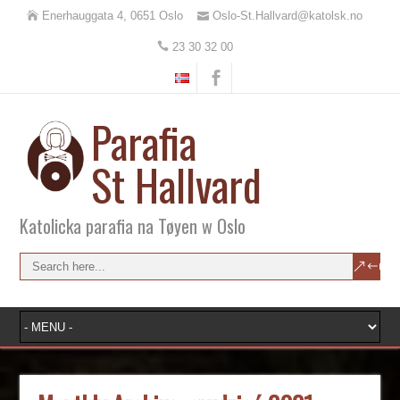
Enerhauggata 4, 0651 Oslo
Oslo-St.Hallvard@katolsk.no
23 30 32 00
Parafia
St Hallvard
Katolicka parafia na Tøyen w Oslo