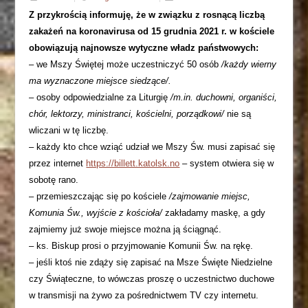
Z przykrością informuję, że w związku z rosnącą liczbą
zakażeń na koronavirusa od 15 grudnia 2021 r. w kościele
obowiązują najnowsze wytyczne władz państwowych:
– we Mszy Świętej może uczestniczyć 50 osób
/każdy wierny
ma wyznaczone miejsce siedzące/.
– osoby odpowiedzialne za Liturgię
/m.in. duchowni, organiści,
chór, lektorzy, ministranci, kościelni, porządkowi/
nie są
wliczani w tę liczbę.
– każdy kto chce wziąć udział we Mszy Św. musi zapisać się
przez internet
https://billett.katolsk.no
– system otwiera się w
sobotę rano.
– przemieszczając się po kościele
/zajmowanie miejsc,
Komunia Św., wyjście z kościoła/
zakładamy maskę, a gdy
zajmiemy już swoje miejsce można ją ściągnąć.
– ks. Biskup prosi o przyjmowanie Komunii Św. na rękę.
– jeśli ktoś nie zdąży się zapisać na Msze Święte Niedzielne
czy Świąteczne, to wówczas proszę o uczestnictwo duchowe
w transmisji na żywo za pośrednictwem TV czy internetu.