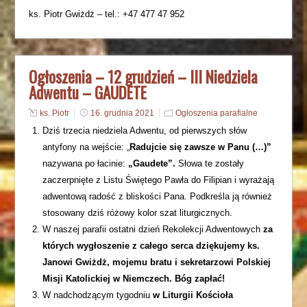
ks. Piotr Gwiżdż – tel.: +47 477 47 952
Ogłoszenia – 12 grudzień – III Niedziela
Adwentu – GAUDETE
ks. Piotr
16. grudnia 2021
Ogłoszenia parafialne
Dziś trzecia niedziela Adwentu, od pierwszych słów
antyfony na wejście: „
Radujcie się zawsze w Panu (…)”
nazywana po łacinie:
„Gaudete”.
Słowa te zostały
zaczerpnięte z Listu Świętego Pawła do Filipian i wyrażają
adwentową radość z bliskości Pana. Podkreśla ją również
stosowany dziś różowy kolor szat liturgicznych.
W naszej parafii ostatni dzień Rekolekcji Adwentowych
za
których wygłoszenie z całego serca dziękujemy ks.
Janowi Gwiżdż, mojemu bratu i sekretarzowi Polskiej
Misji Katolickiej w Niemczech. Bóg zapłać!
W nadchodzącym tygodniu
w Liturgii Kościoła