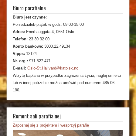
Biuro parafialne
Biuro jest czynne:
Poniedziałek-piątek w godz. 09.00-15.00
Adres:
Enerhauggata 4, 0651 Oslo
Telefon:
23 30 32 00
Konto bankowe:
3000.22.49134
Vipps:
12124
Nr. org.:
971 527 471
E-mail:
Oslo-St.Hallvard@katolsk.no
Wizytę kapłana w przypadku zagrożenia życia, nagłej śmierci
lub w innej potrzebie można umówić pod numerem 485 06
190.
Remont sali parafialnej
Zapoznaj się z projektem i wesprzyj parafię