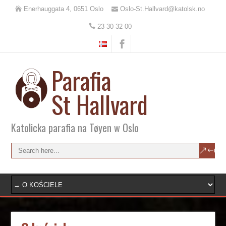
Enerhauggata 4, 0651 Oslo
Oslo-St.Hallvard@katolsk.no
23 30 32 00
Parafia
St Hallvard
Katolicka parafia na Tøyen w Oslo