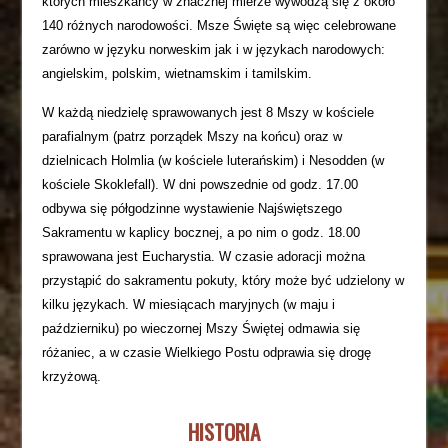
których mieszkańcy w znacznej mierze wywodzą się z około
140 różnych narodowości. Msze Święte są więc celebrowane
zarówno w języku norweskim jak i w językach narodowych:
angielskim, polskim, wietnamskim i tamilskim.
W każdą niedzielę sprawowanych jest 8 Mszy w kościele
parafialnym (patrz porządek Mszy na końcu) oraz w
dzielnicach Holmlia (w kościele luterańskim) i Nesodden (w
kościele Skoklefall). W dni powszednie od godz. 17.00
odbywa się półgodzinne wystawienie Najświętszego
Sakramentu w kaplicy bocznej, a po nim o godz. 18.00
sprawowana jest Eucharystia. W czasie adoracji można
przystąpić do sakramentu pokuty, który może być udzielony w
kilku językach. W miesiącach maryjnych (w maju i
październiku) po wieczornej Mszy Świętej odmawia się
różaniec, a w czasie Wielkiego Postu odprawia się drogę
krzyżową.
HISTORIA