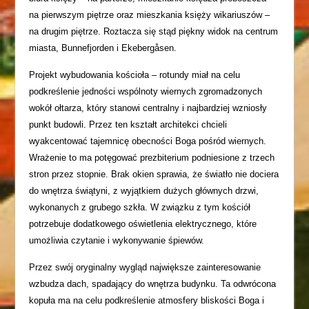
na pierwszym piętrze oraz mieszkania księży wikariuszów –
na drugim piętrze. Roztacza się stąd piękny widok na centrum
miasta, Bunnefjorden i Ekebergåsen.
Projekt wybudowania kościoła – rotundy miał na celu
podkreślenie jedności wspólnoty wiernych zgromadzonych
wokół ołtarza, który stanowi centralny i najbardziej wzniosły
punkt budowli. Przez ten kształt architekci chcieli
wyakcentować tajemnicę obecności Boga pośród wiernych.
Wrażenie to ma potęgować prezbiterium podniesione z trzech
stron przez stopnie. Brak okien sprawia, że światło nie dociera
do wnętrza świątyni, z wyjątkiem dużych głównych drzwi,
wykonanych z grubego szkła. W związku z tym kościół
potrzebuje dodatkowego oświetlenia elektrycznego, które
umożliwia czytanie i wykonywanie śpiewów.
Przez swój oryginalny wygląd największe zainteresowanie
wzbudza dach, spadający do wnętrza budynku. Ta odwrócona
kopuła ma na celu podkreślenie atmosfery bliskości Boga i