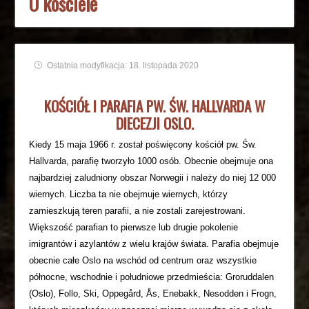
O kościele
Ostatnia modyfikacja: 18. listopada 2020
KOŚCIÓŁ I PARAFIA PW. ŚW. HALLVARDA W
DIECEZJI OSLO.
Kiedy 15 maja 1966 r. został poświęcony kościół pw. Św.
Hallvarda, parafię tworzyło 1000 osób. Obecnie obejmuje ona
najbardziej zaludniony obszar Norwegii i należy do niej 12 000
wiernych. Liczba ta nie obejmuje wiernych, którzy
zamieszkują teren parafii, a nie zostali zarejestrowani.
Większość parafian to pierwsze lub drugie pokolenie
imigrantów i azylantów z wielu krajów świata. Parafia obejmuje
obecnie całe Oslo na wschód od centrum oraz wszystkie
północne, wschodnie i południowe przedmieścia: Groruddalen
(Oslo), Follo, Ski, Oppegård, Ås, Enebakk, Nesodden i Frogn,