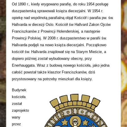
Od 1890 r., kiedy erygowano parafię, do roku 1954 posługę
duszpasterską sprawowali księża diecezjalni. W 1954 r.
opiekę nad wspólnotą parafialną objął Kościół i parafia pw. św.
Hallvarda w diecezji Oslo. Kościół św Hallvard Zakon Ojców
Franciszkanów z Prowincji Holenderskiej, a następnie
Prowincji Polskiej. W 2008 r. duszpasterstwo w parafii św.
Hallvarda podjęli na nowo księża diecezjalni. Początkowo
kościół św. Hallvarda znajdował się na Starym Mieście, a
dopiero później został wybudowany obecny, przy
Enerhauggata. Wraz z budową nowego kościoła, jako jedna
całość powstał także klasztor Franciszkanów, dziś
przystosowany na potrzeby mieszkań dla księży.
Budynek
kościoła
został
zaprojekto
wany
przez