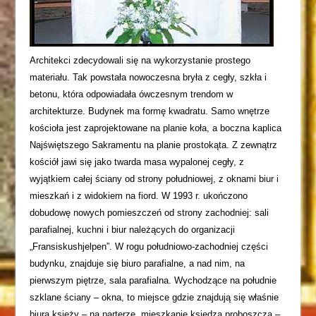
Architekci zdecydowali się na wykorzystanie prostego
materiału. Tak powstała nowoczesna bryła z cegły, szkła i
betonu, która odpowiadała ówczesnym trendom w
architekturze. Budynek ma formę kwadratu. Samo wnętrze
kościoła jest zaprojektowane na planie koła, a boczna kaplica
Najświętszego Sakramentu na planie prostokąta. Z zewnątrz
kościół jawi się jako twarda masa wypalonej cegły, z
wyjątkiem całej ściany od strony południowej, z oknami biur i
mieszkań i z widokiem na fiord. W 1993 r. ukończono
dobudowę nowych pomieszczeń od strony zachodniej: sali
parafialnej, kuchni i biur należących do organizacji
„Fransiskushjelpen”. W rogu południowo-zachodniej części
budynku, znajduje się biuro parafialne, a nad nim, na
pierwszym piętrze, sala parafialna. Wychodzące na południe
szklane ściany – okna, to miejsce gdzie znajdują się właśnie
biura księży – na parterze, mieszkanie księdza proboszcza –