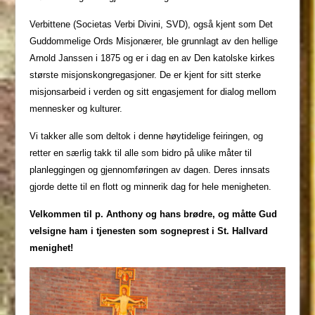
Verbittene (Societas Verbi Divini, SVD), også kjent som Det
Guddommelige Ords Misjonærer, ble grunnlagt av den hellige
Arnold Janssen i 1875 og er i dag en av Den katolske kirkes
største misjonskongregasjoner. De er kjent for sitt sterke
misjonsarbeid i verden og sitt engasjement for dialog mellom
mennesker og kulturer.
Vi takker alle som deltok i denne høytidelige feiringen, og
retter en særlig takk til alle som bidro på ulike måter til
planleggingen og gjennomføringen av dagen. Deres innsats
gjorde dette til en flott og minnerik dag for hele menigheten.
Velkommen til p. Anthony og hans brødre, og måtte Gud
velsigne ham i tjenesten som sogneprest i St. Hallvard
menighet!