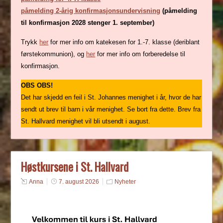
påmelding 2-årig konfirmasjonsundervisning
(påmelding
til konfirmasjon 2028 stenger 1. september)
Trykk
her
for mer info om katekesen for 1.-7. klasse (deriblant
førstekommunion), og
her
for mer info om forberedelse til
konfirmasjon.
OBS OBS!
Det har skjedd en feil i St. Johannes menighet i år, hvor de har
sendt ut brev til barn i vår menighet. Se bort fra dette. Brev fra
St. Hallvard menighet vil bli utsendt i august.
Høstkursene i St. Hallvard
Anna
7. august 2026
Nyheter