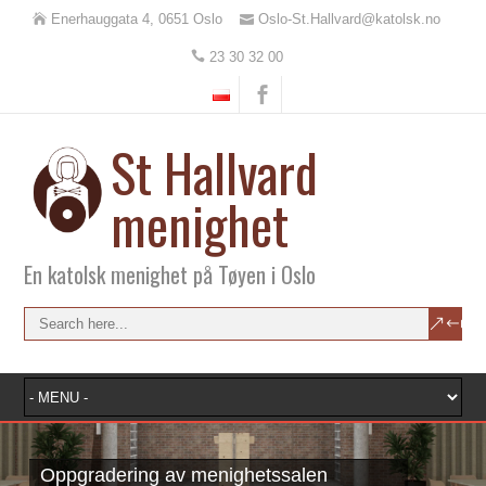
Enerhauggata 4, 0651 Oslo
Oslo-St.Hallvard@katolsk.no
23 30 32 00
St Hallvard
menighet
En katolsk menighet på Tøyen i Oslo
Oppgradering av menighetssalen