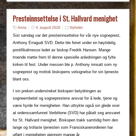
Presteinnsettelse i St. Hallvard menighet
Anna
4. august 2026
Nyheter
Sist søndag var det presteinnsettelse for vår nye sogneprest,
Anthony Erragudi SVD. Dette ble feiret under en høytidelig
pontifikalmesse ledet av biskop Fredrik Hansen. Mange
troende møtte frem til denne spesielle anledningen og fylte
kirken til fest. Under messen ble p. Anthony innsatt som ny
sogneprest og mottok biskopens velsignelse for sin tjeneste
blant oss.
I sin preken understreket biskopen betydningen av
sogneembetet og sogneprestens ansvar for å lede, tjene og
være hyrde for menigheten. Han uttrykte også sin glede over
at ordenssamfunnet Verbittene (SVD) har påtatt seg ansvaret
for St. Hallvard menighet. Biskopen trakk samtidig frem den
lange og trofaste tjenesten som Fransiskanerordenen har
utført i menigheten gjennom mange år.