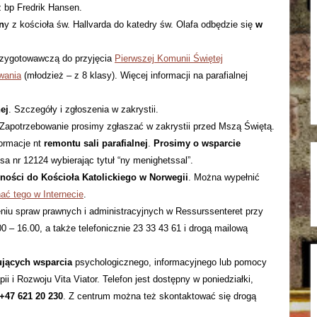
 bp Fredrik Hansen.
n
y z kościoła św. Hallvarda do katedry św. Olafa odbędzie się
w
rzygotowawczą do przyjęcia
Pierwszej Komunii Świętej
wania
(młodzież – z 8 klasy). Więcej informacji na parafialnej
ej
. Szczegóły i zgłoszenia w zakrystii.
 Zapotrzebowanie prosimy zgłaszać w zakrystii przed Mszą Świętą.
formacje nt
remontu sali parafialnej
.
Prosimy o wsparcie
a nr 12124 wybierając tytuł “ny menighetssal”.
eżności do Kościoła Katolickiego w Norwegii
. Można wypełnić
ać tego w Internecie
.
iu spraw prawnych i administracyjnych w Ressurssenteret przy
0 – 16.00, a także telefonicznie 23 33 43 61 i drogą mailową
ujących wsparcia
psychologicznego, informacyjnego lub pomocy
i i Rozwoju Vita Viator. Telefon jest dostępny w poniedziałki,
+47 621 20 230
. Z centrum można też skontaktować się drogą