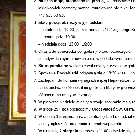
Na czas mojej nieobecności
posługę w sprawować bę
jakiejkolwiek potrzeby można kontaktować się z ks. M
+47 925 63 936.
Stały porządek
mszy
w jęz. polskim:
– piątek godz. 19:00, po niej adoracja Najświętszego 
– sobota godz. 19:00
– niedziela godz. 13:00 i 19:00
Okazja do
spowiedzi
pół godziny przed rozpoczęciem 
po indywidualnym umówieniu się w dodatkowym termini
Biuro parafialne
w okresie wakacyjnym czynne w godz
Spotkania
Pogłębiarki
odbywają się o 18:30 w sali w p
Zachęcam do komunii wynagradzającej Najświętszem
nabożeństwa do Niepokalanego Serca Maryi w
pierwsz
różańcem po mszy wieczornej.
W pierwsze niedziele miesiąca swoje spotkania mają
r
W środę
29 lipca
obchodzimy
Uroczystość Św. Olafa
W sobotę
1 sierpnia
nasza parafia będzie brać udział 
tablicy ogłoszeń i na stronie internetowej parafii.
W niedzielę
2 sierpnia
na mszy o 11:00 odbędzie się 