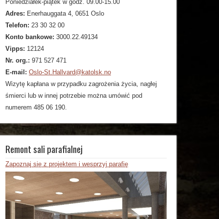
Poniedziałek-piątek w godz. 09.00-15.00
Adres:
Enerhauggata 4, 0651 Oslo
Telefon:
23 30 32 00
Konto bankowe:
3000.22.49134
Vipps:
12124
Nr. org.:
971 527 471
E-mail:
Oslo-St.Hallvard@katolsk.no
Wizytę kapłana w przypadku zagrożenia życia, nagłej
śmierci lub w innej potrzebie można umówić pod
numerem 485 06 190.
Remont sali parafialnej
Zapoznaj się z projektem i wesprzyj parafię