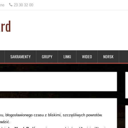
.no
23 30 32 00
ard
SAKRAMENTY
GRUPY
LINKI
WIDEO
NORSK
 błogosławionego czasu z bliskimi, szczęśliwych powrotów.
adzić.