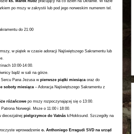
dzie
ks. Marek Rudź
pracujący na co dzień na Ukrainie. W razie
arkiem po mszy w zakrystii lub pod jego norweskim numerem tel.
Sakramentu do 21:00
mszy, w piątek w czasie adoracji Najświętszego Sakramentu lub
e.
inach 10:00-14:00.
iwnicy bądź w sali na górze.
u Sercu Pana Jezusa w
pierwsze piątki miesiąca
oraz do
e soboty miesiąca
– Adoracja Najświętszego Sakramentu z
óże różańcowe
po mszy rozpoczynającej się o 13:00.
, Patrona Norwegii. Msze o 11:00 i 18:00.
w diecezjalnej
pielgrzymce do Vatnås
k/Hokksund. Szczegóły na
uroczyste wprowadzenie
o. Anthoniego Erragudi SVD
na urząd