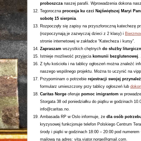
proboszcza
naszej parafii. Wprowadzenia dokona nasz
Tegoroczna
procesja ku czci Najświętszej Maryi Pan
sobotę 15 sierpnia
.
Rozpoczęły się zapisy na przyszłoroczną katechezę p
(rozpoczynają je zazwyczaj dzieci z 2 klasy) i
Bierzmo
stronie internetowej w zakładce “Katecheza i kursy”.
Zapraszam
wszystkich chętnych
do służby liturgiczn
Istnieje możliwość przyjęcia
komunii bezglutenowej
.
Z tyłu kościoła i na tablicy ogłoszeń można znaleźć in
naszego wspólnego projektu. Można to uczynić na vipps
Przypominam o potrzebie
rejestracji swojej przynal
formularz umieszczony przy tablicy ogłoszeń lub
dokon
Caritas Norge
oferuje
pomoc imigrantom
w prowadzen
Storgata 38 od poniedziałku do piątku w godzinach 10.0
info@caritas.no.
Ambasada RP w Oslo informuje, że
dla osób potrzeb
kryzysowej funkcjonuje telefon Polskiego Centrum Terapi
środy i piątki w godzinach 18:00 – 20:00 pod numerem
mailową na adres: vita.viator.norge@gmail.com.