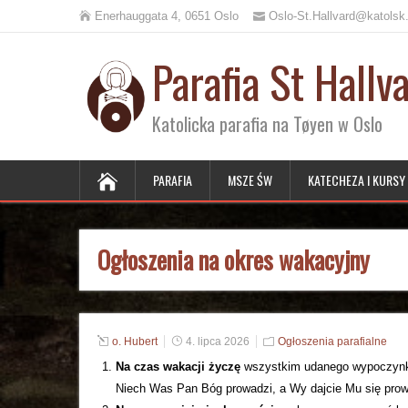
Enerhauggata 4, 0651 Oslo
Oslo-St.Hallvard@katolsk
Parafia St Hallv
Katolicka parafia na Tøyen w Oslo
PARAFIA
MSZE ŚW
KATECHEZA I KURSY
Ogłoszenia na okres wakacyjny
o. Hubert
4. lipca 2026
Ogłoszenia parafialne
Na czas wakacji życzę
wszystkim udanego wypoczynku,
Niech Was Pan Bóg prowadzi, a Wy dajcie Mu się prow