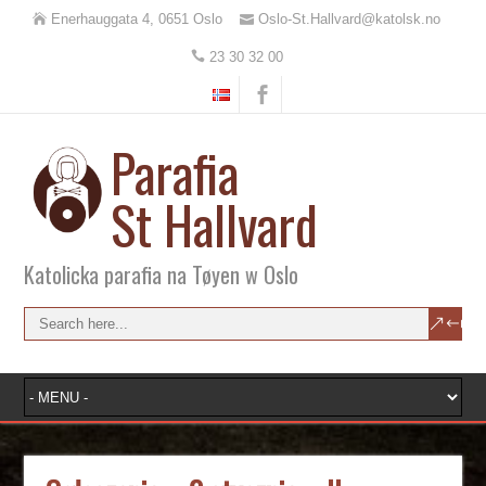
Enerhauggata 4, 0651 Oslo
Oslo-St.Hallvard@katolsk.no
23 30 32 00
Parafia
St Hallvard
Katolicka parafia na Tøyen w Oslo