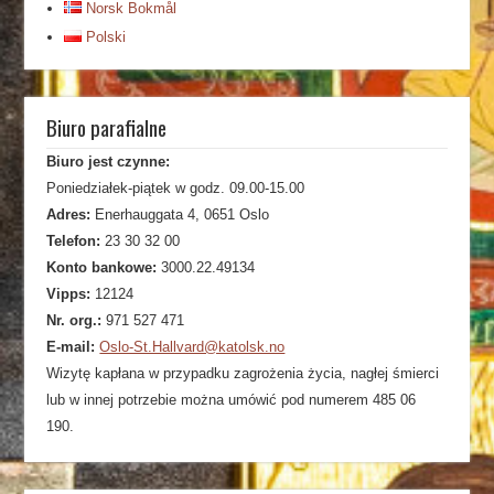
Norsk Bokmål
Polski
Biuro parafialne
Biuro jest czynne:
Poniedziałek-piątek w godz. 09.00-15.00
Adres:
Enerhauggata 4, 0651 Oslo
Telefon:
23 30 32 00
Konto bankowe:
3000.22.49134
Vipps:
12124
Nr. org.:
971 527 471
E-mail:
Oslo-St.Hallvard@katolsk.no
Wizytę kapłana w przypadku zagrożenia życia, nagłej śmierci
lub w innej potrzebie można umówić pod numerem 485 06
190.