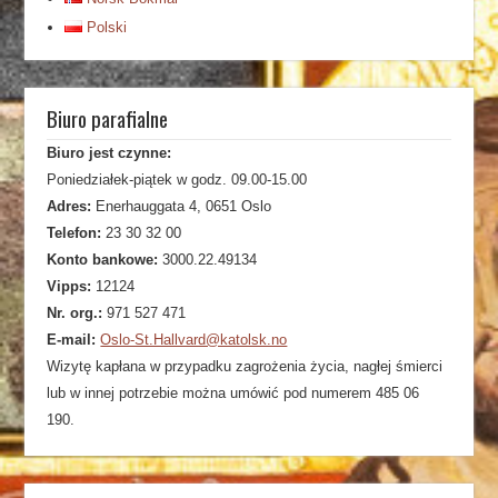
Polski
Biuro parafialne
Biuro jest czynne:
Poniedziałek-piątek w godz. 09.00-15.00
Adres:
Enerhauggata 4, 0651 Oslo
Telefon:
23 30 32 00
Konto bankowe:
3000.22.49134
Vipps:
12124
Nr. org.:
971 527 471
E-mail:
Oslo-St.Hallvard@katolsk.no
Wizytę kapłana w przypadku zagrożenia życia, nagłej śmierci
lub w innej potrzebie można umówić pod numerem 485 06
190.