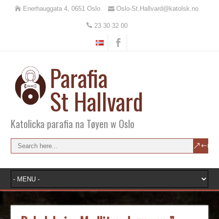
Enerhauggata 4, 0651 Oslo
Oslo-St.Hallvard@katolsk.no
23 30 32 00
Parafia
St Hallvard
Katolicka parafia na Tøyen w Oslo