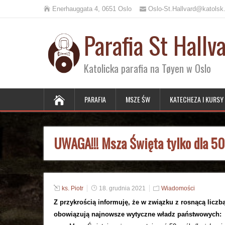
Enerhauggata 4, 0651 Oslo
Oslo-St.Hallvard@katolsk
Parafia St Hallv
Katolicka parafia na Tøyen w Oslo
PARAFIA
MSZE ŚW
KATECHEZA I KURSY
UWAGA!!! Msza Święta tylko dla 50
ks. Piotr
18. grudnia 2021
Wiadomości
Z przykrością informuję, że w związku z rosnącą liczb
obowiązują najnowsze wytyczne władz państwowych: