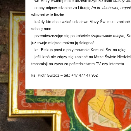
– we Mszy Świętej może uczestniczyć 50 osób
/każdy wi
– osoby odpowiedzialne za Liturgię
/m.in. duchowni, organiś
wliczani w tę liczbę.
– każdy kto chce wziąć udział we Mszy Św. musi zapisać 
sobotę rano.
– przemieszczając się po kościele
/zajmowanie miejsc, Ko
już swoje miejsce można ją ściągnąć.
– ks. Biskup prosi o przyjmowanie Komunii Św. na rękę.
– jeśli ktoś nie zdąży się zapisać na Msze Święte Niedz
transmisji na żywo za pośrednictwem TV czy internetu.
ks. Piotr Gwiżdż – tel.: +47 477 47 952