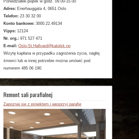
Poniedziałek-piątek w godz. 09.00-15.00
Adres:
Enerhauggata 4, 0651 Oslo
Telefon:
23 30 32 00
Konto bankowe:
3000.22.49134
Vipps:
12124
Nr. org.:
971 527 471
E-mail:
Oslo-St.Hallvard@katolsk.no
Wizytę kapłana w przypadku zagrożenia życia, nagłej
śmierci lub w innej potrzebie można umówić pod
numerem 485 06 190.
Remont sali parafialnej
Zapoznaj się z projektem i wesprzyj parafię