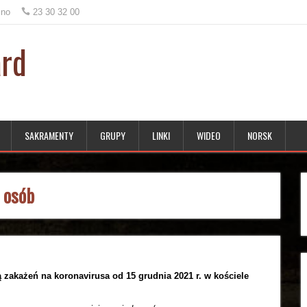
.no
23 30 32 00
ard
SAKRAMENTY
GRUPY
LINKI
WIDEO
NORSK
 osób
ą zakażeń na koronavirusa od 15 grudnia 2021 r. w kościele