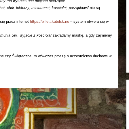
erny ma wyznaczone miejsce siedzące/.
ci, chór, lektorzy, ministranci, kościelni, porządkowi/
nie są
się przez internet
https://billett.katolsk.no
– system otwiera się w
munia Św., wyjście z kościoła/
zakładamy maskę, a gdy zajmiemy
ielne czy Świąteczne, to wówczas proszę o uczestnictwo duchowe w