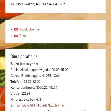
ks. Piotr Gwiżdż, tel.: +47 477 47 952
Norsk Bokmål
Polski
Biuro parafialne
Biuro jest czynne:
Poniedziałek-piątek w godz. 09.00-15.00
Adres:
Enerhauggata 4, 0651 Oslo
Telefon:
23 30 32 00
Konto bankowe:
3000.22.49134
Vipps:
12124
Nr. org.:
971 527 471
E-mail:
Oslo-St.Hallvard@katolsk.no