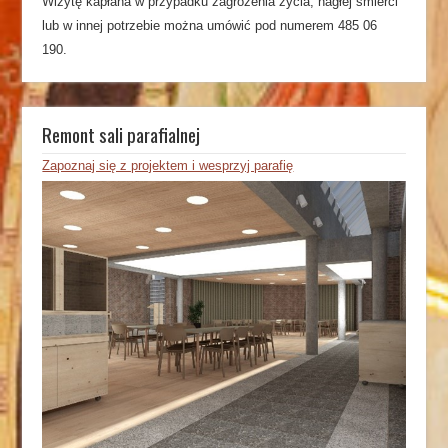
Wizytę kapłana w przypadku zagrożenia życia, nagłej śmierci
lub w innej potrzebie można umówić pod numerem 485 06
190.
Remont sali parafialnej
Zapoznaj się z projektem i wesprzyj parafię