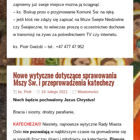
zajmiemy już swoje miejsce można ją ściągnąć.
– ks. Biskup prosi o przyjmowanie Komunii Św. na rękę.
– jeśli ktoś nie zdąży się zapisać na Msze Święte Niedzielne
czy Świąteczne, to wówczas proszę o uczestnictwo duchowe
w transmisji na żywo za pośrednictwem TV czy internetu.
ks. Piotr Gwiżdż – tel.: +47 477 47 952
Nowe wytyczne dotyczące sprawowania
Mszy Św. i przeprowadzenia katechezy
ks. Piotr
19. lutego 2021
Wiadomości
Niech będzie pochwalony Jezus Chrystus!
Bracia i siostry, drodzy parafianie,
KATECHEZA!!!
Niestety, najnowsze wytyczne Rady Miasta
Oslo
nie pozwalają
w najbliższym czasie na gromadzenie się
w sposób fizyczny dzieci i młodzieży na katechezie.
Planuję