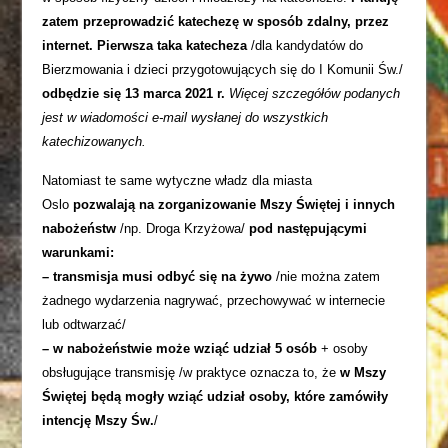
zatem przeprowadzić katechezę w sposób zdalny, przez
internet.
Pierwsza taka katecheza
/dla kandydatów do
Bierzmowania i dzieci przygotowujących się do I Komunii Św./
odbędzie się 13 marca 2021 r.
Więcej szczegółów podanych
jest w wiadomości e-mail wysłanej do wszystkich
katechizowanych.
Natomiast te same wytyczne władz dla miasta
Oslo
pozwalają na zorganizowanie Mszy Świętej i innych
nabożeństw
/np. Droga Krzyżowa/
pod następującymi
warunkami:
– transmisja musi odbyć się na żywo
/nie można zatem
żadnego wydarzenia nagrywać, przechowywać w internecie
lub odtwarzać/
– w nabożeństwie może wziąć udział 5 osób
+ osoby
obsługujące transmisję /w praktyce oznacza to, że
w Mszy
Świętej będą mogły wziąć udział osoby, które zamówiły
intencję Mszy Św.
/