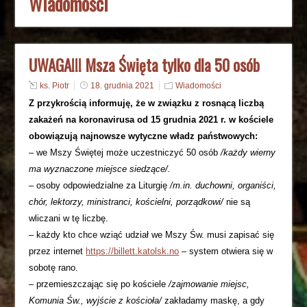
Wiadomości
UWAGA!!! Msza Święta tylko dla 50 osób
ks. Piotr
18. grudnia 2021
Wiadomości
Z przykrością informuję, że w związku z rosnącą liczbą
zakażeń na koronavirusa od 15 grudnia 2021 r. w kościele
obowiązują najnowsze wytyczne władz państwowych:
– we Mszy Świętej może uczestniczyć 50 osób
/każdy wierny
ma wyznaczone miejsce siedzące/.
– osoby odpowiedzialne za Liturgię
/m.in. duchowni, organiści,
chór, lektorzy, ministranci, kościelni, porządkowi/
nie są
wliczani w tę liczbę.
– każdy kto chce wziąć udział we Mszy Św. musi zapisać się
przez internet
https://billett.katolsk.no
– system otwiera się w
sobotę rano.
– przemieszczając się po kościele
/zajmowanie miejsc,
Komunia Św., wyjście z kościoła/
zakładamy maskę, a gdy