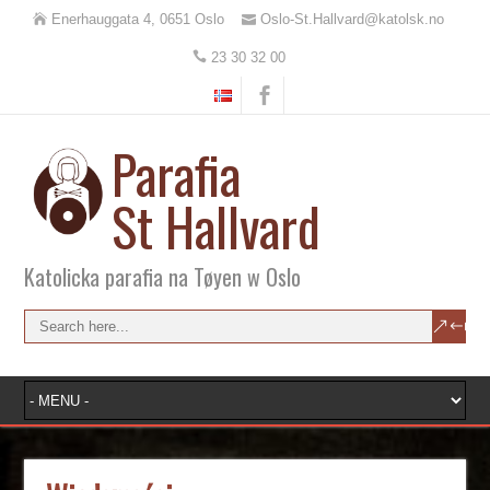
Enerhauggata 4, 0651 Oslo
Oslo-St.Hallvard@katolsk.no
23 30 32 00
Parafia
St Hallvard
Katolicka parafia na Tøyen w Oslo