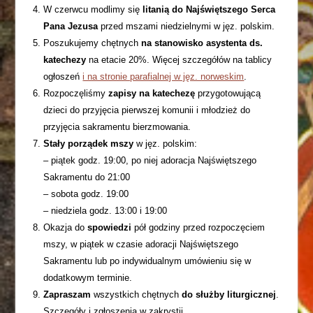
W czerwcu modlimy się
litanią do Najświętszego Serca
Pana Jezusa
przed mszami niedzielnymi w jęz. polskim.
Poszukujemy chętnych
na stanowisko asystenta ds.
katechezy
na etacie 20%. Więcej szczegółów na tablicy
ogłoszeń
i na stronie parafialnej w jęz. norweskim
.
Rozpoczęliśmy
zapisy na katechezę
przygotowującą
dzieci do przyjęcia pierwszej komunii i młodzież do
przyjęcia sakramentu bierzmowania.
Stały porządek
mszy
w jęz. polskim:
– piątek godz. 19:00, po niej adoracja Najświętszego
Sakramentu do 21:00
– sobota godz. 19:00
– niedziela godz. 13:00 i 19:00
Okazja do
spowiedzi
pół godziny przed rozpoczęciem
mszy, w piątek w czasie adoracji Najświętszego
Sakramentu lub po indywidualnym umówieniu się w
dodatkowym terminie.
Zapraszam
wszystkich chętnych
do służby liturgicznej
.
Szczegóły i zgłoszenia w zakrystii.