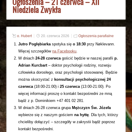
Ogłoszenia – 21 czerwca – XII
Niedziela Zwykła
o. Hubert
20. czerwca 2026
Ogłoszenia parafialne
Jutro Pogłębiarka
spotyka się
o 18:30
przy Nøklevann.
Więcej szczegółów
na Facebooku
.
W dniach
24-28 czerwca
gościć będzie w naszej parafii
p.
Adrian Kurcbart
– doktor psychologii rodziny, rozwoju
człowieka dorosłego, oraz psychologii stosowanej. Będzie
można skorzystać z
konsultacji psychologicznej 24
czerwca
(18:00-21:00) i
25 czerwca
(13:00-21:00). Po
więcej informacji proszę o kontakt bezpośredni ze mną
bądź z p. Dominikiem +47 401 02 281.
W dniach 26-28 czerwca grupa
Mężczyzn Św. Józefa
wybierze się z naszym gościem
na hyttę
. Dla tych, którzy
chcieliby dołączyć – szczegóły w zakrystii bądź poprzez
kontakt bezpośredni.