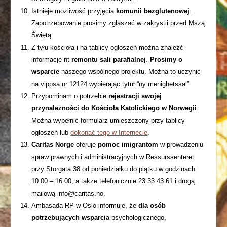
Istnieje możliwość przyjęcia
komunii bezglutenowej
.
Zapotrzebowanie prosimy zgłaszać w zakrystii przed Mszą
Świętą.
Z tyłu kościoła i na tablicy ogłoszeń można znaleźć
informacje nt
remontu sali parafialnej
.
Prosimy o
wsparcie
naszego wspólnego projektu. Można to uczynić
na vippsa nr 12124 wybierając tytuł “ny menighetssal”.
Przypominam o potrzebie
rejestracji swojej
przynależności do Kościoła Katolickiego w Norwegii
.
Można wypełnić formularz umieszczony przy tablicy
ogłoszeń lub
dokonać tego w Internecie
.
Caritas Norge
oferuje
pomoc imigrantom
w prowadzeniu
spraw prawnych i administracyjnych w Ressurssenteret
przy Storgata 38 od poniedziałku do piątku w godzinach
10.00 – 16.00, a także telefonicznie 23 33 43 61 i drogą
mailową info@caritas.no.
Ambasada RP w Oslo informuje, że
dla osób
potrzebujących wsparcia
psychologicznego,