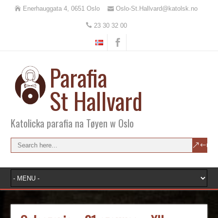
Enerhauggata 4, 0651 Oslo
Oslo-St.Hallvard@katolsk.no
23 30 32 00
Parafia
St Hallvard
Katolicka parafia na Tøyen w Oslo