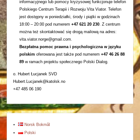
informacyjnego lub pomocy kryzysowej funkcjonuje telefon
Polskiego Centrum Terapii i Rozwoju Vita Viator. Telefon
jest dostępny w poniedziałki, środy i piątki w godzinach
18:00 – 20:00 pod numerem
+47 621 20 230
. Z centrum
można też skontaktować się drogą mailową na adres:
vita.viator.norge@gmail.com.
Bezpłatna pomoc prawna i psychologiczna w języku
polskim
oferowana jest także pod numerem
+47 46 26 88
89
w ramach projektu społecznego Polski Dialog.
o. Hubert Łucjanek SVD
Hubert.Lucjanek@katolsk.no
+47 485 06 190
Norsk Bokmål
Polski