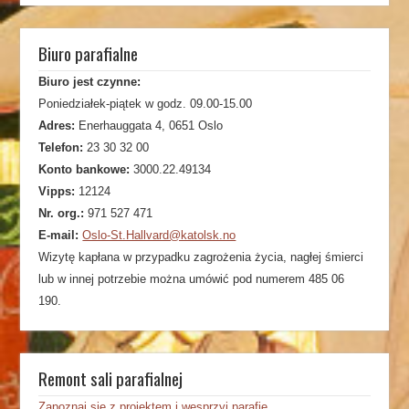
Biuro parafialne
Biuro jest czynne:
Poniedziałek-piątek w godz. 09.00-15.00
Adres:
Enerhauggata 4, 0651 Oslo
Telefon:
23 30 32 00
Konto bankowe:
3000.22.49134
Vipps:
12124
Nr. org.:
971 527 471
E-mail:
Oslo-St.Hallvard@katolsk.no
Wizytę kapłana w przypadku zagrożenia życia, nagłej śmierci
lub w innej potrzebie można umówić pod numerem 485 06
190.
Remont sali parafialnej
Zapoznaj się z projektem i wesprzyj parafię