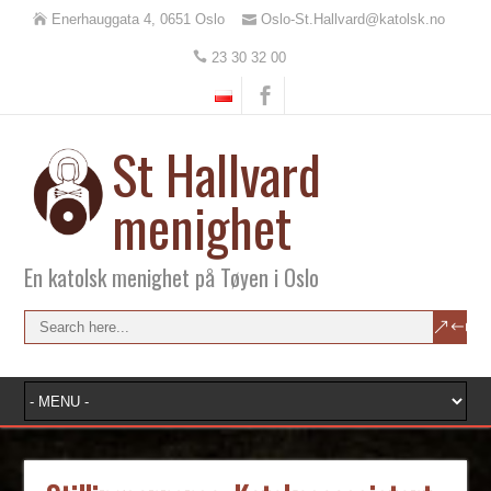
Enerhauggata 4, 0651 Oslo
Oslo-St.Hallvard@katolsk.no
23 30 32 00
St Hallvard
menighet
En katolsk menighet på Tøyen i Oslo