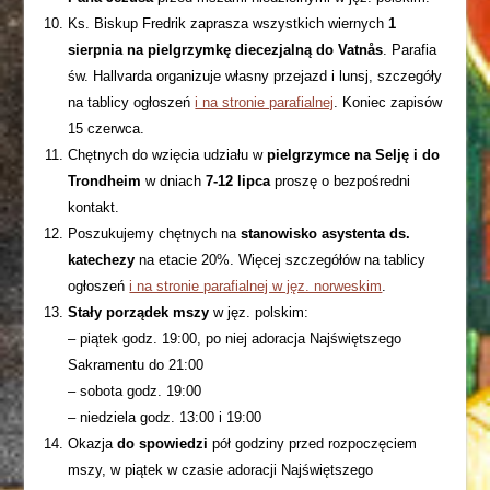
Ks. Biskup Fredrik zaprasza wszystkich wiernych
1
sierpnia na pielgrzymkę diecezjalną do Vatnås
. Parafia
św. Hallvarda organizuje własny przejazd i lunsj, szczegóły
na tablicy ogłoszeń
i na stronie parafialnej
. Koniec zapisów
15 czerwca.
Chętnych do wzięcia udziału w
pielgrzymce na Selję i do
Trondheim
w dniach
7-12 lipca
proszę o bezpośredni
kontakt.
Poszukujemy chętnych na
stanowisko asystenta ds.
katechezy
na etacie 20%. Więcej szczegółów na tablicy
ogłoszeń
i na stronie parafialnej w jęz. norweskim
.
Stały porządek mszy
w jęz. polskim:
– piątek godz. 19:00, po niej adoracja Najświętszego
Sakramentu do 21:00
– sobota godz. 19:00
– niedziela godz. 13:00 i 19:00
Okazja
do spowiedzi
pół godziny przed rozpoczęciem
mszy, w piątek w czasie adoracji Najświętszego