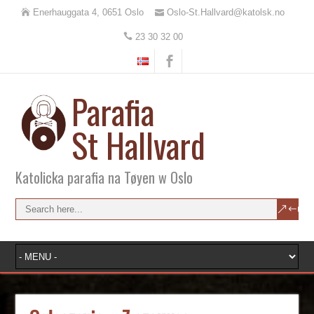
Enerhauggata 4, 0651 Oslo
Oslo-St.Hallvard@katolsk.no
23 30 32 00
Parafia
St Hallvard
Katolicka parafia na Tøyen w Oslo