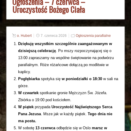
Ogłoszenia – 7 czerwca –
Uroczystość Bożego Ciała
o. Hubert
7. czerwca 2026
Ogłoszenia parafialne
Dziękuję wszystkim szczególnie zaangażowanym w
dzisiejszą celebrację
. Po mszy rozpoczynającej się o
13:00 zapraszamy na wspólne świętowanie na podwórzu
parafialnym. Róże różańcowe dołączą po modlitwie w
kaplicy.
Pogłębiarka
spotyka się
w poniedziałki o 18:30
w sali na
górze.
W czwartek
spotkanie gronie Mężczyzn Św. Józefa.
Zbiórka o 19:00 pod kościołem.
W piątek
przypada
Uroczystość Najświętszego Serca
Pana Jezusa
. Msze jak w każdy piątek.
Tego dnia nie
ma postu.
W sobotę
13 czerwca
odbędzie się w Oslo
marsz w