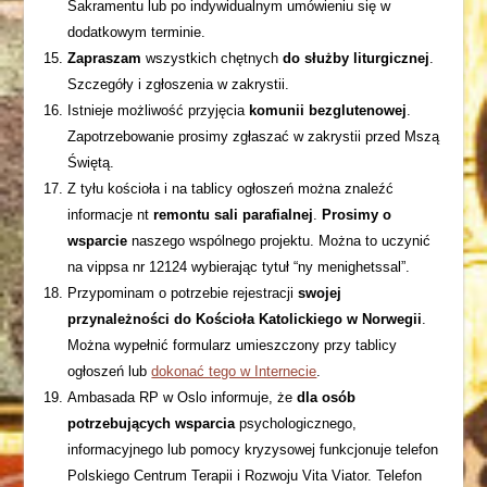
Sakramentu lub po indywidualnym umówieniu się w
dodatkowym terminie.
Zapraszam
wszystkich chętnych
do służby liturgicznej
.
Szczegóły i zgłoszenia w zakrystii.
Istnieje możliwość przyjęcia
komunii bezglutenowej
.
Zapotrzebowanie prosimy zgłaszać w zakrystii przed Mszą
Świętą.
Z tyłu kościoła i na tablicy ogłoszeń można znaleźć
informacje nt
remontu sali parafialnej
.
Prosimy o
wsparcie
naszego wspólnego projektu. Można to uczynić
na vippsa nr 12124 wybierając tytuł “ny menighetssal”.
Przypominam o potrzebie rejestracji
swojej
przynależności do Kościoła Katolickiego w Norwegii
.
Można wypełnić formularz umieszczony przy tablicy
ogłoszeń lub
dokonać tego w Internecie
.
Ambasada RP w Oslo informuje, że
dla osób
potrzebujących wsparcia
psychologicznego,
informacyjnego lub pomocy kryzysowej funkcjonuje telefon
Polskiego Centrum Terapii i Rozwoju Vita Viator. Telefon