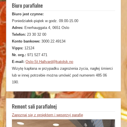
Biuro parafialne
Biuro jest czynne:
Poniedziałek-piątek w godz. 09.00-15.00
Adres:
Enerhauggata 4, 0651 Oslo
Telefon:
23 30 32 00
Konto bankowe:
3000.22.49134
Vipps:
12124
Nr. org.:
971 527 471
E-mail:
Oslo-St.Hallvard@katolsk.no
Wizytę kapłana w przypadku zagrożenia życia, nagłej śmierci
lub w innej potrzebie można umówić pod numerem 485 06
190.
Remont sali parafialnej
Zapoznaj się z projektem i wesprzyj parafię