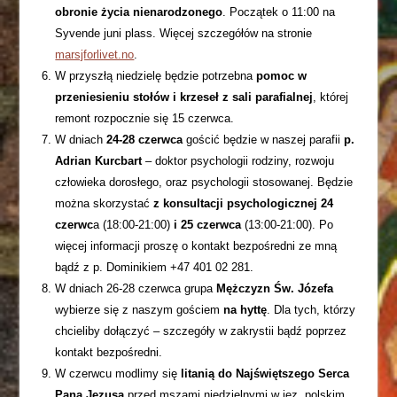
obronie życia nienarodzonego
. Początek o 11:00 na
Syvende juni plass. Więcej szczegółów na stronie
marsjforlivet.no
.
W przyszłą niedzielę będzie potrzebna
pomoc w
przeniesieniu stołów i krzeseł z sali parafialnej
, której
remont rozpocznie się 15 czerwca.
W dniach
24-28 czerwca
gościć będzie w naszej parafii
p.
Adrian Kurcbart
– doktor psychologii rodziny, rozwoju
człowieka dorosłego, oraz psychologii stosowanej. Będzie
można skorzystać
z konsultacji psychologicznej 24
czerwc
a (18:00-21:00)
i 25 czerwca
(13:00-21:00). Po
więcej informacji proszę o kontakt bezpośredni ze mną
bądź z p. Dominikiem +47 401 02 281.
W dniach 26-28 czerwca grupa
Mężczyzn Św. Józefa
wybierze się z naszym gościem
na hyttę
. Dla tych, którzy
chcieliby dołączyć – szczegóły w zakrystii bądź poprzez
kontakt bezpośredni.
W czerwcu modlimy się
litanią do Najświętszego Serca
Pana Jezusa
przed mszami niedzielnymi w jęz. polskim.