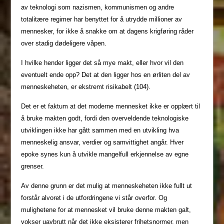
av teknologi som nazismen, kommunismen og andre
totalitære regimer har benyttet for å utrydde millioner av
mennesker, for ikke å snakke om at dagens krigføring råder
over stadig dødeligere våpen.
I hvilke hender ligger det så mye makt, eller hvor vil den
eventuelt ende opp? Det at den ligger hos en ørliten del av
menneskeheten, er ekstremt risikabelt (104).
Det er et faktum at det moderne mennesket ikke er opplært til
å bruke makten godt, fordi den overveldende teknologiske
utviklingen ikke har gått sammen med en utvikling hva
menneskelig ansvar, verdier og samvittighet angår. Hver
epoke synes kun å utvikle mangelfull erkjennelse av egne
grenser.
Av denne grunn er det mulig at menneskeheten ikke fullt ut
forstår alvoret i de utfordringene vi står overfor. Og
mulighetene for at mennesket vil bruke denne makten galt,
vokser uavbrutt når det ikke eksisterer frihetsnormer, men