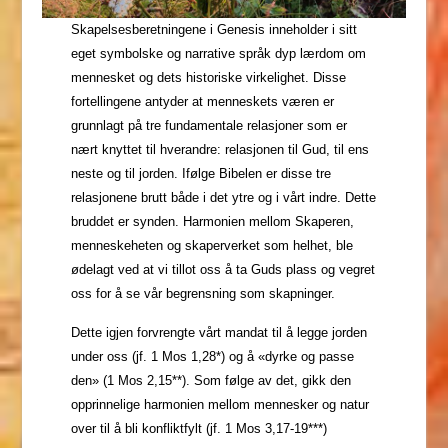
Skapelsesberetningene i Genesis inneholder i sitt
eget symbolske og narrative språk dyp lærdom om
mennesket og dets historiske virkelighet. Disse
fortellingene antyder at menneskets væren er
grunnlagt på tre fundamentale relasjoner som er
nært knyttet til hverandre: relasjonen til Gud, til ens
neste og til jorden. Ifølge Bibelen er disse tre
relasjonene brutt både i det ytre og i vårt indre. Dette
bruddet er synden. Harmonien mellom Skaperen,
menneskeheten og skaperverket som helhet, ble
ødelagt ved at vi tillot oss å ta Guds plass og vegret
oss for å se vår begrensning som skapninger.
Dette igjen forvrengte vårt mandat til å legge jorden
under oss (jf. 1 Mos 1,28*) og å «dyrke og passe
den» (1 Mos 2,15**). Som følge av det, gikk den
opprinnelige harmonien mellom mennesker og natur
over til å bli konfliktfylt (jf. 1 Mos 3,17-19***)