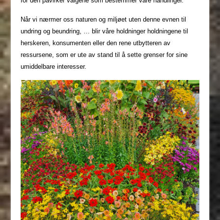
for den påvirker valgene som bestemmer våre handlinger.
Når vi nærmer oss naturen og miljøet uten denne evnen til
undring og beundring, … blir våre holdninger holdningene til
herskeren, konsumenten eller den rene utbytteren av
ressursene, som er ute av stand til å sette grenser for sine
umiddelbare interesser.