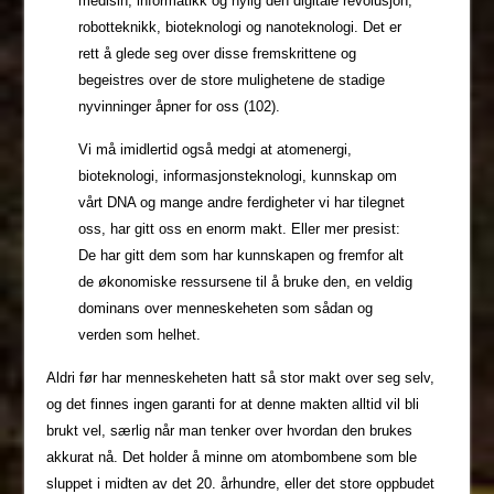
medisin, informatikk og nylig den digitale revolusjon,
robotteknikk, bioteknologi og nanoteknologi. Det er
rett å glede seg over disse fremskrittene og
begeistres over de store mulighetene de stadige
nyvinninger åpner for oss (102).
Vi må imidlertid også medgi at atomenergi,
bioteknologi, informasjonsteknologi, kunnskap om
vårt DNA og mange andre ferdigheter vi har tilegnet
oss, har gitt oss en enorm makt. Eller mer presist:
De har gitt dem som har kunnskapen og fremfor alt
de økonomiske ressursene til å bruke den, en veldig
dominans over menneskeheten som sådan og
verden som helhet.
Aldri før har menneskeheten hatt så stor makt over seg selv,
og det finnes ingen garanti for at denne makten alltid vil bli
brukt vel, særlig når man tenker over hvordan den brukes
akkurat nå. Det holder å minne om atombombene som ble
sluppet i midten av det 20. århundre, eller det store oppbudet