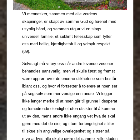
Vi mennesker, sammen med alle verdens
skapninger, er skapt av samme Gud og forenet med
usynlig bånd, og sammen utgjør vi en slags
universell familie, et sublimt fellesskap som fyller
oss med hellig, kjærlighetsfull og ydmyk respekt
(89).
Selvsagt må vi bry oss når andre levende vesener
behandles uansvarlig, men vi skulle først og fremst
være opprørt over de enorme ulikhetene som består
iblant oss, og hvor vi fortsetter å tolerere at noen ser
på seg selv som mer verdige enn andre. Vi legger
ikke lenger merke til at noen går til grunne i desperat
og fornedrende elendighet uten utsikter til å komme
ut av den, mens andre ikke engang vet hva de skal
gjøre med det de eier, og i tom forfengelighet stiller
til skue sin angivelige overlegenhet og sløser så
mye at hvis alle skulle gjøre det samme, ville kloden