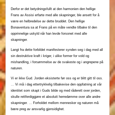
Derfor er det betydningsfullt at den harmonien den hellige
Frans av Assisi erfarte med alle skapninger, ble ansett for å
være en helbredelse av dette bruddet. Den hellige
Bonaventura sa at Frans på en måte vendte tilbake til den
opprinnelige uskyld når han levde forsonet med alle
skapninger.
Langt fra dette forbildet manifesterer synden seg i dag med all
sin destruktive kraft i kriger, i ulike former for vold og
mishandling, i forsømmelse av de svakeste og i angrepene på
naturen.
Vi er ikke Gud. Jorden eksisterte før oss og er blitt gitt til oss.
… Vi må i dag ettertrykkelig tilbakevise den oppfatning at vår
identitet som skapt i Guds bilde og med råderett over jorden,
skulle rettferdiggjøre et absolutt herredømme over alle andre
skapninger. … Forholdet mellom mennesker og naturen må
bære preg av ansvarlig gjensidighet.