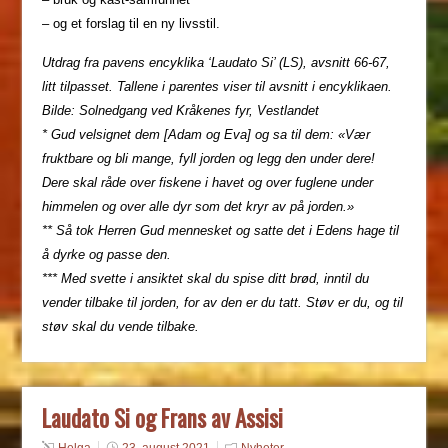
– og et forslag til en ny livsstil.
Utdrag fra pavens encyklika ‘Laudato Si’ (LS), avsnitt 66-67,
litt tilpasset. Tallene i parentes viser til avsnitt i encyklikaen.
Bilde: Solnedgang ved Kråkenes fyr, Vestlandet
* Gud velsignet dem [Adam og Eva] og sa til dem: «Vær
fruktbare og bli mange, fyll jorden og legg den under dere!
Dere skal råde over fiskene i havet og over fuglene under
himmelen og over alle dyr som det kryr av på jorden.»
** Så tok Herren Gud mennesket og satte det i Edens hage til
å dyrke og passe den.
*** Med svette i ansiktet skal du spise ditt brød, inntil du
vender tilbake til jorden, for av den er du tatt. Støv er du, og til
støv skal du vende tilbake.
Laudato Si og Frans av Assisi