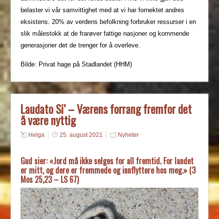
belaster vi vår samvittighet med at vi har fornektet andres
eksistens. 20% av verdens befolkning forbruker ressurser i en
slik målestokk at de frarøver fattige nasjoner og kommende
generasjoner det de trenger for å overleve.
Bilde: Privat hage på Stadlandet (HHM)
Laudato Si’ – Værens forrang fremfor det
å være nyttig
Helga
25. august 2021
Nyheter
Gud sier: «Jord må ikke selges for all fremtid. For landet
er mitt, og dere er fremmede og innflyttere hos meg.» (3
Mos 25,23 – LS 67)