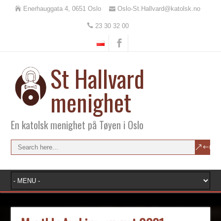
Enerhauggata 4, 0651 Oslo
Oslo-St.Hallvard@katolsk.no
23 30 32 00
St Hallvard
menighet
En katolsk menighet på Tøyen i Oslo