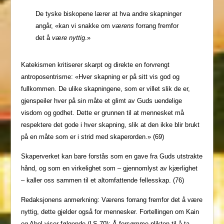
De tyske biskopene lærer at hva andre skapninger
angår, «kan vi snakke om
værens
forrang fremfor
det å
være nyttig
.»
Katekismen kritiserer skarpt og direkte en forvrengt
antroposentrisme: «Hver skapning er på sitt vis god og
fullkommen. De ulike skapningene, som er villet slik de er,
gjenspeiler hver på sin måte et glimt av Guds uendelige
visdom og godhet. Dette er grunnen til at mennesket må
respektere det gode i hver skapning, slik at den ikke blir brukt
på en måte som er i strid med skaperorden.» (69)
Skaperverket kan bare forstås som en gave fra Guds utstrakte
hånd, og som en virkelighet som – gjennomlyst av kjærlighet
– kaller oss sammen til et altomfattende fellesskap. (76)
Redaksjonens anmerkning: Værens forrang fremfor det å være
nyttig, dette gjelder også for mennesker. Fortellingen om Kain
og Abel viser følgende (LS 70): Å forsømme plikten til å ta