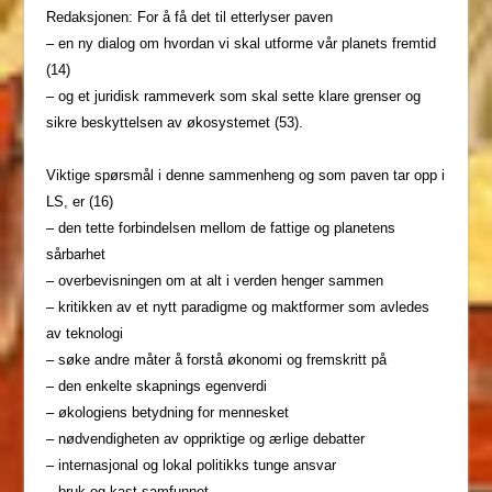
Redaksjonen: For å få det til etterlyser paven
– en ny dialog om hvordan vi skal utforme vår planets fremtid
(14)
– og et juridisk rammeverk som skal sette klare grenser og
sikre beskyttelsen av økosystemet (53).
Viktige spørsmål i denne sammenheng og som paven tar opp i
LS, er (16)
– den tette forbindelsen mellom de fattige og planetens
sårbarhet
– overbevisningen om at alt i verden henger sammen
– kritikken av et nytt paradigme og maktformer som avledes
av teknologi
– søke andre måter å forstå økonomi og fremskritt på
– den enkelte skapnings egenverdi
– økologiens betydning for mennesket
– nødvendigheten av oppriktige og ærlige debatter
– internasjonal og lokal politikks tunge ansvar
– bruk og kast-samfunnet