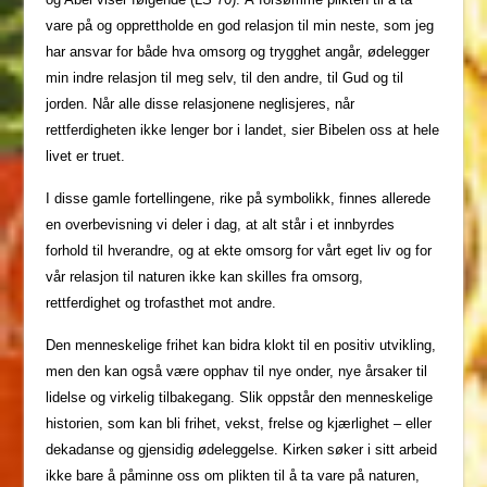
vare på og opprettholde en god relasjon til min neste, som jeg
har ansvar for både hva omsorg og trygghet angår, ødelegger
min indre relasjon til meg selv, til den andre, til Gud og til
jorden. Når alle disse relasjonene neglisjeres, når
rettferdigheten ikke lenger bor i landet, sier Bibelen oss at hele
livet er truet.
I disse gamle fortellingene, rike på symbolikk, finnes allerede
en overbevisning vi deler i dag, at alt står i et innbyrdes
forhold til hverandre, og at ekte omsorg for vårt eget liv og for
vår relasjon til naturen ikke kan skilles fra omsorg,
rettferdighet og trofasthet mot andre.
Den menneskelige frihet kan bidra klokt til en positiv utvikling,
men den kan også være opphav til nye onder, nye årsaker til
lidelse og virkelig tilbakegang. Slik oppstår den menneskelige
historien, som kan bli frihet, vekst, frelse og kjærlighet – eller
dekadanse og gjensidig ødeleggelse. Kirken søker i sitt arbeid
ikke bare å påminne oss om plikten til å ta vare på naturen,