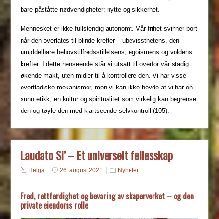
bare påståtte nødvendigheter: nytte og sikkerhet.
Mennesket er ikke fullstendig autonomt. Vår frihet svinner bort
når den overlates til blinde krefter – ubevissthetens, den
umiddelbare behovstilfredsstillelsens, egoismens og voldens
krefter. I dette henseende står vi utsatt til overfor vår stadig
økende makt, uten midler til å kontrollere den. Vi har visse
overfladiske mekanismer, men vi kan ikke hevde at vi har en
sunn etikk, en kultur og spiritualitet som virkelig kan begrense
den og tøyle den med klartseende selvkontroll (105).
Laudato Si’ – Et universelt fellesskap
Helga
26. august 2021
Nyheter
Fred, rettferdighet og bevaring av skaperverket – og den
private eiendoms rolle