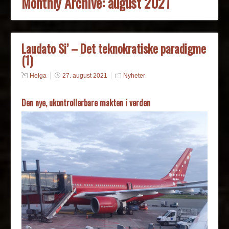
Monthly Archive:
august 2021
Laudato Si’ – Det teknokratiske paradigme
(1)
Helga
27. august 2021
Nyheter
Den nye, ukontrollerbare makten i verden