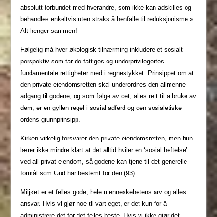
absolutt forbundet med hverandre, som ikke kan adskilles og
behandles enkeltvis uten straks å henfalle til reduksjonisme.»
Alt henger sammen!
Følgelig må hver økologisk tilnærming inkludere et sosialt
perspektiv som tar de fattiges og underprivilegertes
fundamentale rettigheter med i regnestykket. Prinsippet om at
den private eiendomsretten skal underordnes den allmenne
adgang til godene, og som følge av det, alles rett til å bruke av
dem, er en gyllen regel i sosial adferd og den sosialetiske
ordens grunnprinsipp.
Kirken virkelig forsvarer den private eiendomsretten, men hun
lærer ikke mindre klart at det alltid hviler en ‘sosial heftelse’
ved all privat eiendom, så godene kan tjene til det generelle
formål som Gud har bestemt for den (93).
Miljøet er et felles gode, hele menneskehetens arv og alles
ansvar. Hvis vi gjør noe til vårt eget, er det kun for å
administrere det for det felles beste. Hvis vi ikke gjør det,