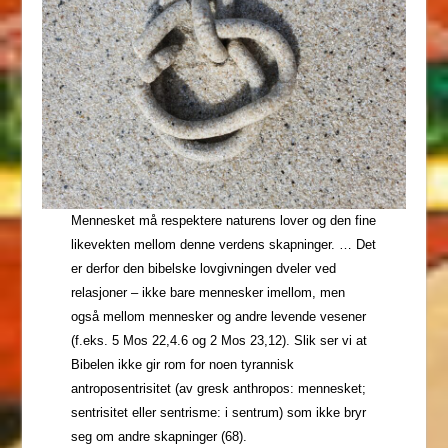
Mennesket må respektere naturens lover og den fine
likevekten mellom denne verdens skapninger. … Det
er derfor den bibelske lovgivningen dveler ved
relasjoner – ikke bare mennesker imellom, men
også mellom mennesker og andre levende vesener
(f.eks. 5 Mos 22,4.6 og 2 Mos 23,12). Slik ser vi at
Bibelen ikke gir rom for noen tyrannisk
antroposentrisitet (av gresk anthropos: mennesket;
sentrisitet eller sentrisme: i sentrum) som ikke bryr
seg om andre skapninger (68).