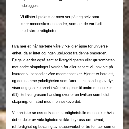
ødelegges.
Vi tillater i praksis at noen ser på seg selv som
«mer menneske» enn andre, som om de var født
med større rettigheter.
Hva mer er, når hjertene våre virkelig er åpne for universell
enhet, da er intet og ingen utelukket fra denne omsorgen.
Følgelig er det også sant at likegyldigheten eller grusomheten
mot andre skapninger i verden før eller senere vil innvirke på
hvordan vi behandler våre medmennesker. Hjertet er bare ett,
og den samme ynkeligheten som fører til mishandling av dyr,
viser seg ganske snart i våre relasjoner til andre mennesker
(91). Enhver grusom handling overfor en hvilken som helst
skapning, er i strid med menneskeverdet.
Vi kan ikke se oss selv som kjærlighetsfulle mennesker hvis
det er deler av virkeligheten vi ikke bryr oss om: «Fred,
rettferdighet og bevaring av skaperverket er tre temaer som er