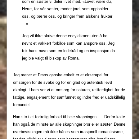
som en søster vi deler livet med. «Lovet være du,
Herre, for vår søster, moder jord, som oppholder
oss, og bærer oss, og bringer frem alskens frukter
…»
Jeg vil ikke skrive denne encyklikaen uten å ha
nevnt et vakkert forbilde som kan anspore oss. Jeg
tok hans navn som en ledetråd og en inspirasjon da
jeg ble valgt til biskop av Roma.
Jeg mener at Frans ganske enkelt er et eksempel for
omsorgen for de svake og for en glad og autentisk levd
økologi. I ham ser vi at omsorg for naturen, rettferdighet for de
fattige, engasjement for samfunnet og indre fred er uadskillelig
forbundet.
Han sto i et fortrolig forhold til hele skapningen. … Derfor kalte
han også de minste av alle skapninger bror eller søster. Denne
overbevisningen må ikke hånes som irrasjonell romantisisme,