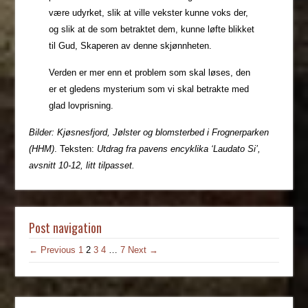
være udyrket, slik at ville vekster kunne voks der,
og slik at de som betraktet dem, kunne løfte blikket
til Gud, Skaperen av denne skjønnheten.
Verden er mer enn et problem som skal løses, den
er et gledens mysterium som vi skal betrakte med
glad lovprisning.
Bilder: Kjøsnesfjord, Jølster og blomsterbed i Frognerparken
(HHM)
. Teksten:
Utdrag fra pavens encyklika ‘Laudato Si’,
avsnitt 10-12, litt tilpasset.
Post navigation
← Previous
1
2
3
4
…
7
Next →