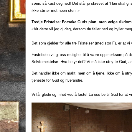
sønn, så kast deg ned! Det står jo skrevet at ‘Han skal gi 
ikke støter mot noen sten.’»
Tredje Fristelse: Forsake Guds plan, men velge rikdom
«Alt dette vil jeg gi deg, dersom du faller ned og hyller meg
Det som gjelder for alle tre Fristelser (med stor F), er at v
Fastetiden vil gi oss mulighet til å være oppmerksom på d
Selvfornektelse. Hva betyr det? Vi må ikke utnytte Gud, an
Det handler ikke om makt, men om å tjene. Ikke om å utnyt
tjeneste for Gud og hverandre.
Vi får glede og frihet ved å faste! La oss be til Gud for at vi