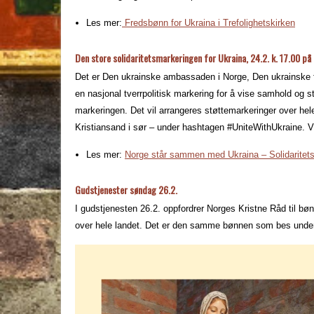
Les mer:
Fredsbønn for Ukraina i Trefolighetskirken
Den store solidaritetsmarkeringen for Ukraina, 24.2. k. 17.00 på 
Det er Den ukrainske ambassaden i Norge, Den ukrainske fo
en nasjonal tverrpolitisk markering for å vise samhold og st
markeringen. Det vil arrangeres støttemarkeringer over hele
Kristiansand i sør – under hashtagen #UniteWithUkraine. Vi
Les mer:
Norge står sammen med Ukraina – Solidaritets
Gudstjenester søndag 26.2.
I gudstjenesten 26.2. oppfordrer Norges Kristne Råd til bø
over hele landet. Det er den samme bønnen som bes under 