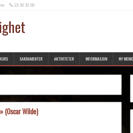
.no
23 30 32 00
ighet
KURS
SAKRAMENTER
AKTIVITETER
INFORMASJON
NY MENI
!» (Oscar Wilde)