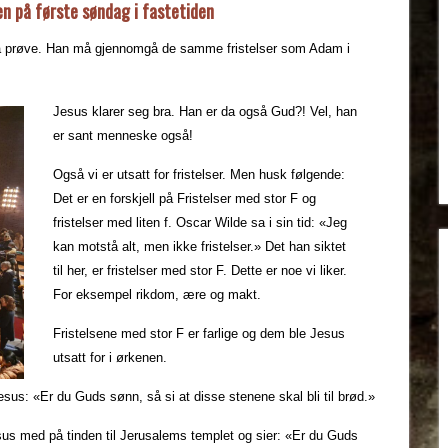
ken på første søndag i fastetiden
t på prøve. Han må gjennomgå de samme fristelser som Adam i
Jesus klarer seg bra. Han er da også Gud?! Vel, han
er sant menneske også!
Også vi er utsatt for fristelser. Men husk følgende:
Det er en forskjell på Fristelser med stor F og
fristelser med liten f. Oscar Wilde sa i sin tid: «Jeg
kan motstå alt, men ikke fristelser.» Det han siktet
til her, er fristelser med stor F. Dette er noe vi liker.
For eksempel rikdom, ære og makt.
Fristelsene med stor F er farlige og dem ble Jesus
utsatt for i ørkenen.
sus: «Er du Guds sønn, så si at disse stenene skal bli til brød.»
us med på tinden til Jerusalems templet og sier: «Er du Guds