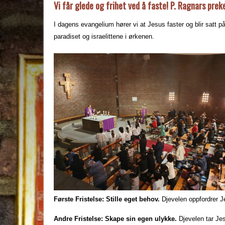
Vi får glede og frihet ved å faste! P. Ragnars pre
I dagens evangelium hører vi at Jesus faster og blir sat
paradiset og israelittene i ørkenen.
Første Fristelse: Stille eget behov.
Djevelen oppfordrer Je
Andre Fristelse: Skape sin egen ulykke.
Djevelen tar Jes