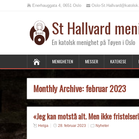
Enerhauggata 4, 0651 Oslo
Oslo-St.Hallvard@katolsk
St Hallvard men
En katolsk menighet på Tøyen i Oslo
MENIGHETEN
MESSER
KATEKESE
Monthly Archive:
februar 2023
«Jeg kan motstå alt. Men ikke fristelser
Helga
28. februar 2023
Nyheter