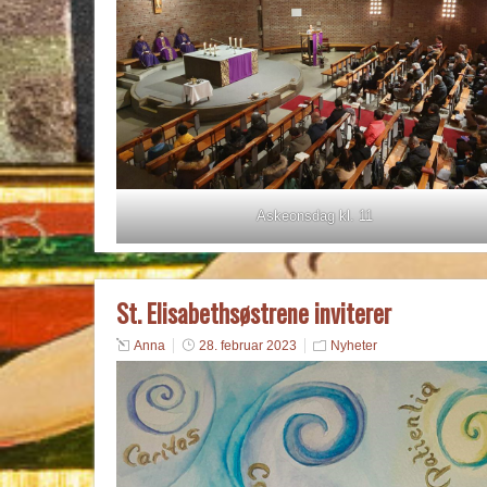
Askeonsdag kl. 11
St. Elisabethsøstrene inviterer
Anna
28. februar 2023
Nyheter