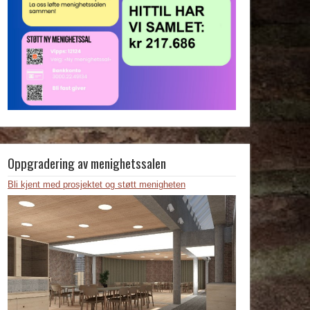
Oppgradering av menighetssalen
Bli kjent med prosjektet og støtt menigheten