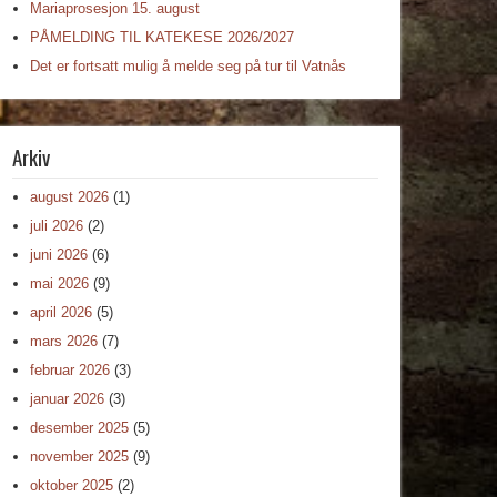
Mariaprosesjon 15. august
PÅMELDING TIL KATEKESE 2026/2027
Det er fortsatt mulig å melde seg på tur til Vatnås
Arkiv
august 2026
(1)
juli 2026
(2)
juni 2026
(6)
mai 2026
(9)
april 2026
(5)
mars 2026
(7)
februar 2026
(3)
januar 2026
(3)
desember 2025
(5)
november 2025
(9)
oktober 2025
(2)