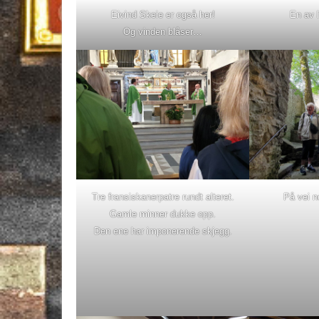
Eivind Skeie er også her!
En av 
Og vinden blåser…
Tre fransiskanerpatre rundt alteret.
På vei n
Gamle minner dukke opp.
Den ene har imponerende skjegg.