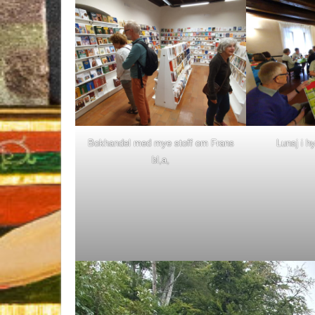
Bokhandel med mye stoff om Frans
Lunsj i h
bl,a,