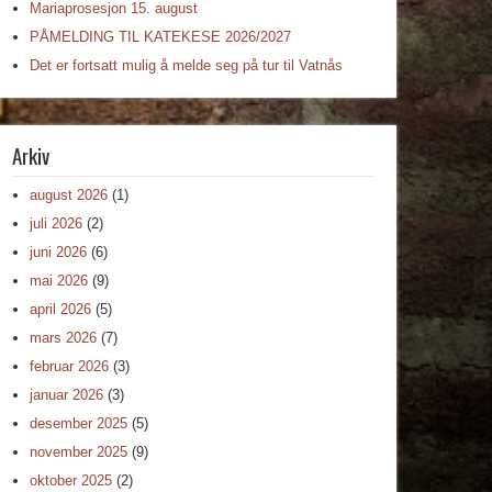
Mariaprosesjon 15. august
PÅMELDING TIL KATEKESE 2026/2027
Det er fortsatt mulig å melde seg på tur til Vatnås
Arkiv
august 2026
(1)
juli 2026
(2)
juni 2026
(6)
mai 2026
(9)
april 2026
(5)
mars 2026
(7)
februar 2026
(3)
januar 2026
(3)
desember 2025
(5)
november 2025
(9)
oktober 2025
(2)