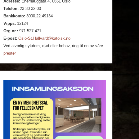
Adresse:
Enerhauggata 4, 0651 Oslo
Telefon:
23 30 32 00
Bankkonto:
3000.22.49134
Vipps:
12124
Org.nr.:
971 527 471
E-post:
Oslo-St.Hallvard@katolsk.no
Ved alvorlig sykdom, død eller behov, ring til en av våre
prester