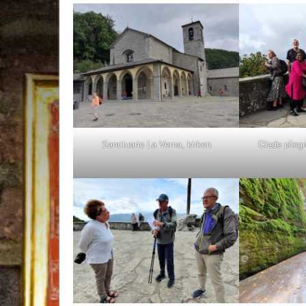
Sanctuario La Verna, kirken
Glade pileg