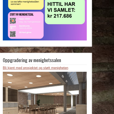
Oppgradering av menighetssalen
Bli kjent med prosjektet og støtt menigheten