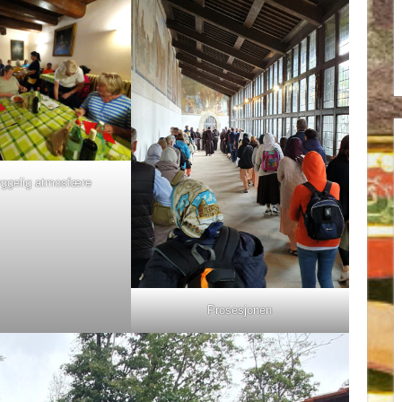
yggelig atmosfære
Prosesjonen