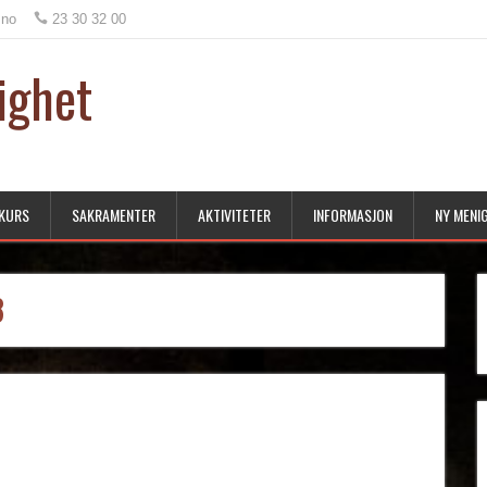
.no
23 30 32 00
ighet
KURS
SAKRAMENTER
AKTIVITETER
INFORMASJON
NY MENI
3