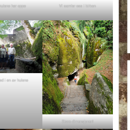
hulene her oppe
Vi samler oss i kirken
ed i en av hulene
Store dimensjoner!