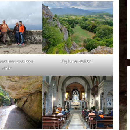
rimer med storslagen
Og her er utsikten!
utsikt