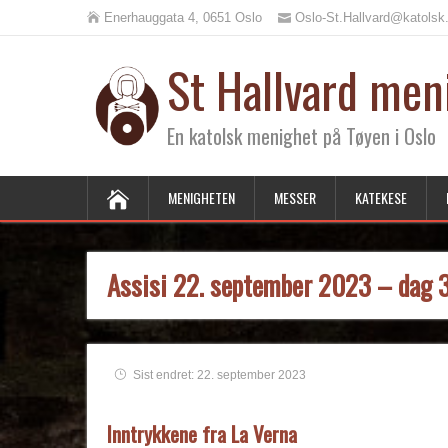
Enerhauggata 4, 0651 Oslo
Oslo-St.Hallvard@katolsk
St Hallvard men
En katolsk menighet på Tøyen i Oslo
MENIGHETEN
MESSER
KATEKESE
Assisi 22. september 2023 – dag 
Sist endret: 22. september 2023
Inntrykkene fra La Verna