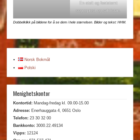
En stolt og feststemt
sogneprest og sakristan.
Dobbelklikk på bildene for å se dem i hele størrelsen. Bilder og tekst: HHM.
Norsk Bokmål
Polski
Menighetskontor
Kontortid:
Mandag-fredag kl. 09.00-15.00
Adresse:
Enerhauggata 4, 0651 Oslo
Telefon:
23 30 32 00
Bankkonto:
3000.22.49134
Vipps:
12124