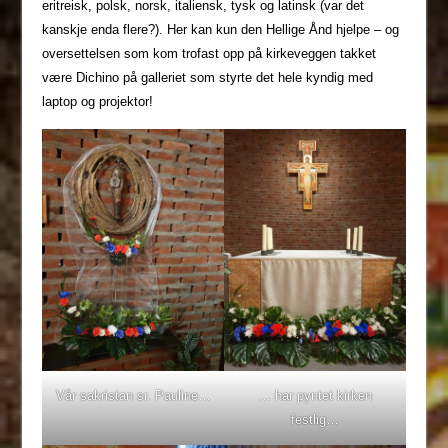
eritreisk, polsk, norsk, italiensk, tysk og latinsk (var det
kanskje enda flere?). Her kan kun den Hellige Ånd hjelpe – og
oversettelsen som kom trofast opp på kirkeveggen takket
være Dichino på galleriet som styrte det hele kyndig med
laptop og projektor!
Vår sakristan sr. Pauline…
… har pyntet kirken
festlig…