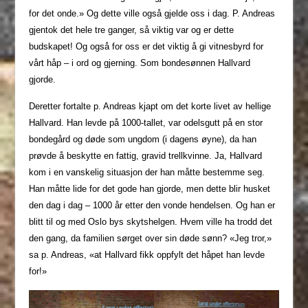
for det onde.» Og dette ville også gjelde oss i dag. P. Andreas
gjentok det hele tre ganger, så viktig var og er dette
budskapet! Og også for oss er det viktig å gi vitnesbyrd for
vårt håp – i ord og gjerning. Som bondesønnen Hallvard
gjorde.
Deretter fortalte p. Andreas kjapt om det korte livet av hellige
Hallvard. Han levde på 1000-tallet, var odelsgutt på en stor
bondegård og døde som ungdom (i dagens øyne), da han
prøvde å beskytte en fattig, gravid trellkvinne. Ja, Hallvard
kom i en vanskelig situasjon der han måtte bestemme seg.
Han måtte lide for det gode han gjorde, men dette blir husket
den dag i dag – 1000 år etter den vonde hendelsen. Og han er
blitt til og med Oslo bys skytshelgen. Hvem ville ha trodd det
den gang, da familien sørget over sin døde sønn? «Jeg tror,»
sa p. Andreas, «at Hallvard fikk oppfylt det håpet han levde
for!»