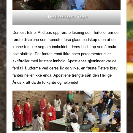
…i nasjonaldagens farger.
Dernest tok p. Andreas opp første lesning som forteller om de
første disiplene som spredte Jesu glade budskap uten at de
kunne forsikre seg om innholdet i deres budskap ved å bruke
noe skriftlig. Det fantes ennå ikke noen pergamenter eller
skriftroller med kristent innhold. Apostlenes gjerninger var de i
ferd til å utforme ved deres liv og virke, en første Peters brev
fantes heller ikke enda. Apostlene trengte sårt den Hellige
Ånds kraft da de forkynte og helbredet!