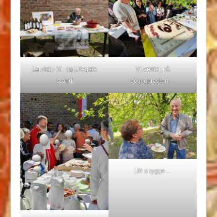
Laudato Si- og Lifegate
Vi venter på
stand
sognepresten…
Litt skygge…