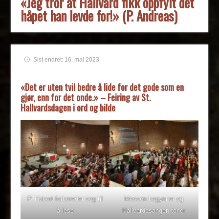
«Jeg tror at Hallvard fikk oppfylt det
håpet han levde for!» (P. Andreas)
Sist endret: 16. mai 2023
«Det er uten tvil bedre å lide for det gode som en
gjør, enn for det onde.» – Feiring av St.
Hallvardsdagen i ord og bilde
P. Hubert forbereder seg til
Messen begynner og
å lese
Hallvardssangen toner