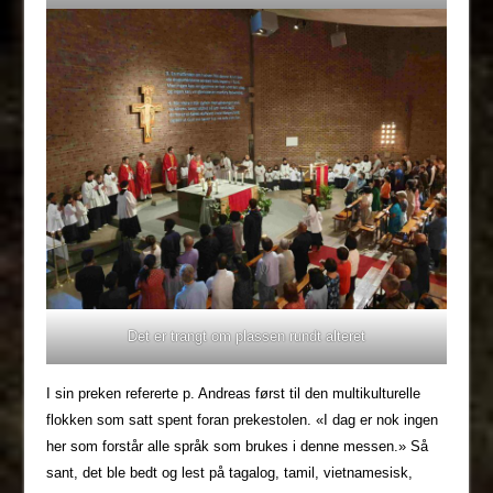
Det er trangt om plassen rundt alteret
I sin preken refererte p. Andreas først til den multikulturelle
flokken som satt spent foran prekestolen. «I dag er nok ingen
her som forstår alle språk som brukes i denne messen.» Så
sant, det ble bedt og lest på tagalog, tamil, vietnamesisk,