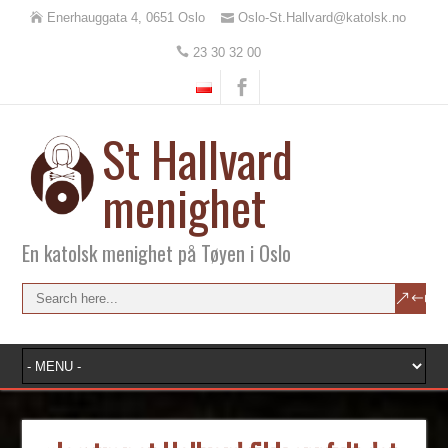
Enerhauggata 4, 0651 Oslo
Oslo-St.Hallvard@katolsk.no
23 30 32 00
St Hallvard
menighet
En katolsk menighet på Tøyen i Oslo