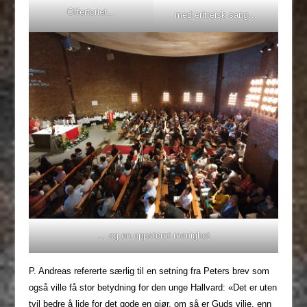
Offertoriet…
med eritreisk sang…
… og en oppstemt menighet
P. Andreas refererte særlig til en setning fra Peters brev som
også ville få stor betydning for den unge Hallvard: «Det er uten
tvil bedre å lide for det gode en gjør, om så er Guds vilje, enn