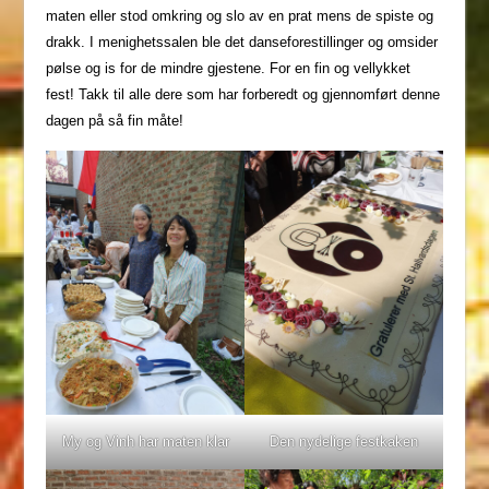
maten eller stod omkring og slo av en prat mens de spiste og
drakk. I menighetssalen ble det danseforestillinger og omsider
pølse og is for de mindre gjestene. For en fin og vellykket
fest! Takk til alle dere som har forberedt og gjennomført denne
dagen på så fin måte!
My og Vinh har maten klar
Den nydelige festkaken