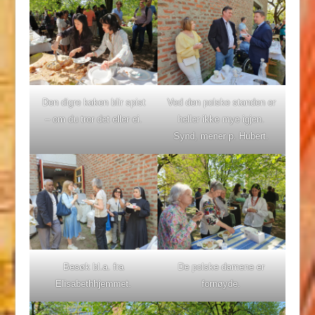
Den digre kaken blir spist
Ved den polske standen er
– om du tror det eller ei.
heller ikke mye igjen.
Synd, mener p. Hubert.
Besøk bl.a. fra
De polske damene er
Elisabethhjemmet.
fornøyde.