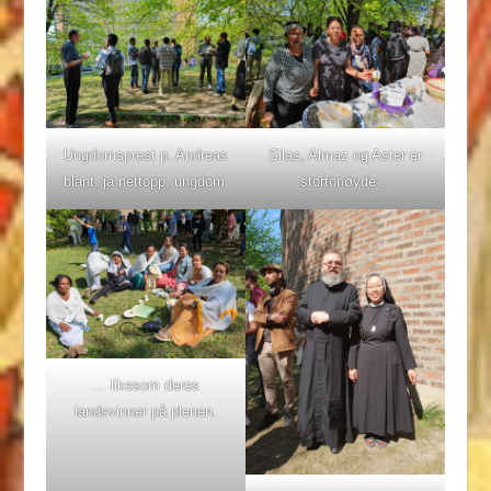
Ungdomsprest p. Andreas
Silas, Almaz og Aster er
blant, ja nettopp, ungdom.
storfonøyde…
… likesom deres
landsvinner på plenen.