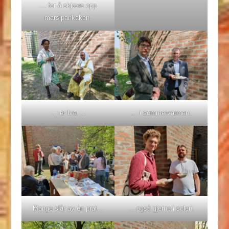
… for å skjære opp
marsipankaken.
… er bra …
… i sommervarmen.
Mange slår av en prat…
… også gjerne i solen.