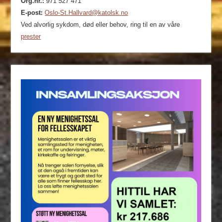
Org.nr.:
971 527 471
E-post:
Oslo-St.Hallvard@katolsk.no
Ved alvorlig sykdom, død eller behov, ring til en av våre
prester