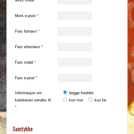
Mors mobil
*
Mors e-post
*
Fars fornavn
*
Fars etternavn
*
Fars mobil
*
Fars e-post
*
Informasjon om
begge foreldre
katekesen sendes til
kun mor
kun far
*
Samtykke