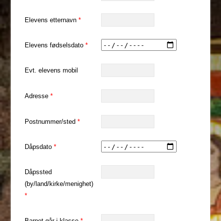
Elevens etternavn
*
Elevens fødselsdato
*
Evt. elevens mobil
Adresse
*
Postnummer/sted
*
Dåpsdato
*
Dåpssted
(by/land/kirke/menighet)
*
Barnet går i klasse
*