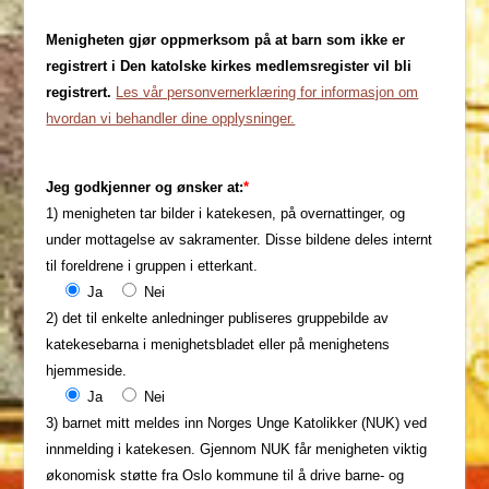
Menigheten gjør oppmerksom på at barn som ikke er
registrert i Den katolske kirkes medlemsregister vil bli
registrert.
Les vår personvernerklæring for informasjon om
hvordan vi behandler dine opplysninger.
Jeg godkjenner og ønsker at:
*
1) menigheten tar bilder i katekesen, på overnattinger, og
under mottagelse av sakramenter. Disse bildene deles internt
til foreldrene i gruppen i etterkant.
Ja
Nei
2) det til enkelte anledninger publiseres gruppebilde av
katekesebarna i menighetsbladet eller på menighetens
hjemmeside.
Ja
Nei
3) barnet mitt meldes inn Norges Unge Katolikker (NUK) ved
innmelding i katekesen. Gjennom NUK får menigheten viktig
økonomisk støtte fra Oslo kommune til å drive barne- og