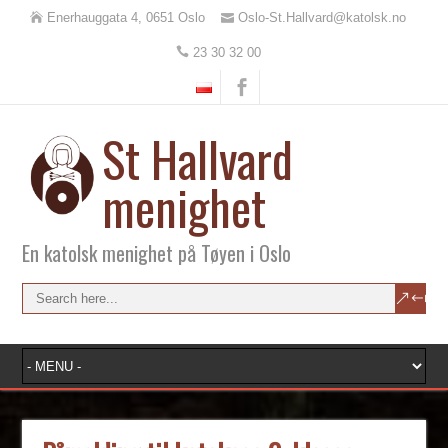
Enerhauggata 4, 0651 Oslo
Oslo-St.Hallvard@katolsk.no
23 30 32 00
St Hallvard
menighet
En katolsk menighet på Tøyen i Oslo