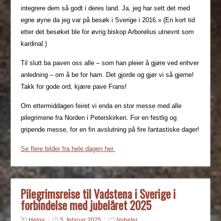
integrere dem så godt i deres land. Ja, jeg har sett det med
egne øyne da jeg var på besøk i Sverige i 2016.» (En kort tid
etter det besøket ble for øvrig biskop Arborelius utnevnt som
kardinal.)
Til slutt ba paven oss alle – som han pleier å gjøre ved enhver
anledning – om å be for ham. Det gjorde og gjør vi så gjerne!
Takk for gode ord, kjære pave Frans!
Om ettermiddagen feiret vi enda en stor messe med alle
pilegrimene fra Norden i Peterskirken. For en festlig og
gripende messe, for en fin avslutning på fire fantastiske dager!
Se flere bilder fra hele dagen her.
Pilegrimsreise til Vadstena i Sverige i
forbindelse med jubelåret 2025
Helga
5. februar 2025
Nyheter