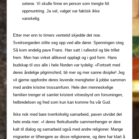
setene. Vi skulle finne en person som trengte litt
oppmuntring. Ja vel, valget var faktisk ikke
vanskelig.
Etter mer enn to timers ventetid skjedde det noe.
Sveitsergarden stilte seg opp ved alle dører. Spenningen steg.
Så kom endelig pave Frans. Han satt i rullestol og ble trillet
frem. Men han virket allikevel opplagt og i god form. Hans
budskap til oss alle i hele Norden var tydelig: «Fortsett med
deres åndelige pilgrimsferd, bli mer og mer sanne disipler! Jeg
vil gjerne oppfordre deres levende menigheter å jobbe sammen
med andre kristne trossamfunn. Hele den menneskelige
familien trenger et samlet kristent vitnesbyrd om forsoningen,
helbredelsen og fred som kun kan komme fra vår Gud.
Ikke nok med bare tverrkirkelig samarbeid, paven utvidet det
hele enda mer: «I deres flerkulturelle sammenhenger er dere
kalt til dialog og samarbeid også med andre religioner. Mange
migranter er tilhengere av disse religionene, og dere har klart å