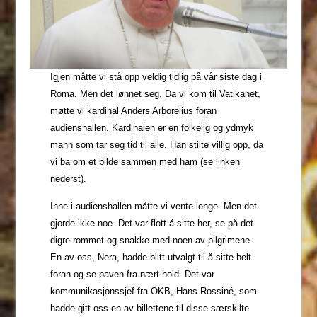
Igjen måtte vi stå opp veldig tidlig på vår siste dag i
Roma. Men det lønnet seg. Da vi kom til Vatikanet,
møtte vi kardinal Anders Arborelius foran
audienshallen. Kardinalen er en folkelig og ydmyk
mann som tar seg tid til alle. Han stilte villig opp, da
vi ba om et bilde sammen med ham (se linken
nederst).
Inne i audienshallen måtte vi vente lenge. Men det
gjorde ikke noe. Det var flott å sitte her, se på det
digre rommet og snakke med noen av pilgrimene.
En av oss, Nera, hadde blitt utvalgt til å sitte helt
foran og se paven fra nært hold. Det var
kommunikasjonssjef fra OKB, Hans Rossiné, som
hadde gitt oss en av billettene til disse særskilte