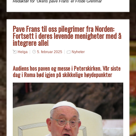
Redaktør for ‘Ukens pave Frans’ er Frode Grenmar
Pave Frans til oss pilegrimer fra Norden:
Fortsett i deres levende menigheter med å
integrere alle!
Helga
5. februar 2025
Nyheter
Audiens hos paven og messe i Peterskirken. Vår siste
dag i Roma bød igjen på skikkelige høydepunkter