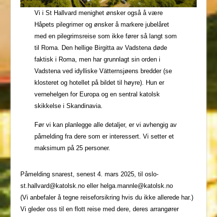
Vi i St Hallvard menighet ønsker også å være
Håpets pilegrimer og ønsker å markere jubelåret
med en pilegrimsreise som ikke fører så langt som
til Roma. Den hellige Birgitta av Vadstena døde
faktisk i Roma, men har grunnlagt sin orden i
Vadstena ved idylliske Vätternsjøens bredder (se
klosteret og hotellet på bildet til høyre). Hun er
vernehelgen for Europa og en sentral katolsk
skikkelse i Skandinavia.
Før vi kan planlegge alle detaljer, er vi avhengig av
påmelding fra dere som er interessert. Vi setter et
maksimum på 25 personer.
Påmelding snarest, senest 4. mars 2025, til oslo-
st.hallvard@katolsk.no eller helga.mannle@katolsk.no
(Vi anbefaler å tegne reiseforsikring hvis du ikke allerede har.)
Vi gleder oss til en flott reise med dere, deres arrangører