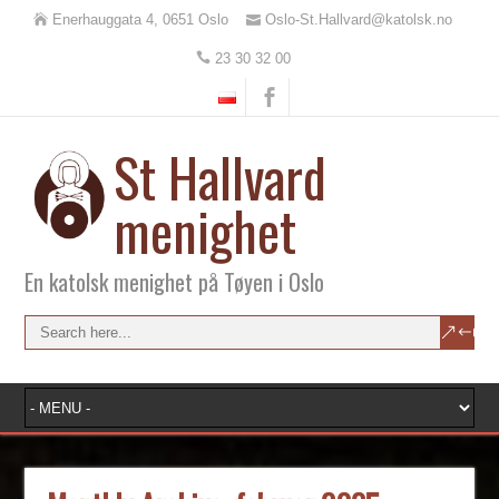
Enerhauggata 4, 0651 Oslo
Oslo-St.Hallvard@katolsk.no
23 30 32 00
St Hallvard
menighet
En katolsk menighet på Tøyen i Oslo