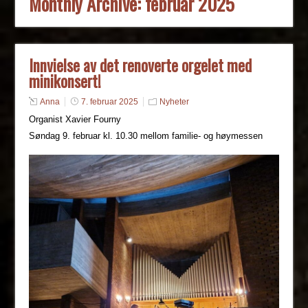
Monthly Archive:
februar 2025
Innvielse av det renoverte orgelet med
minikonsert!
Anna
7. februar 2025
Nyheter
Organist Xavier Fourny
Søndag 9. februar kl. 10.30 mellom familie- og høymessen