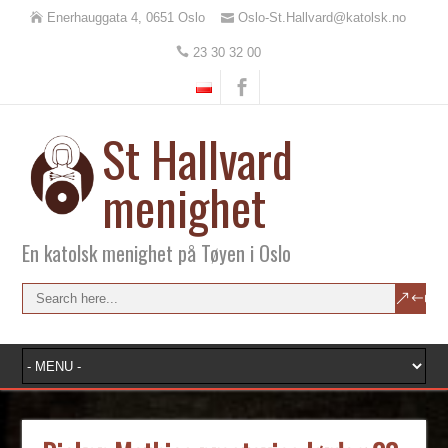
Enerhauggata 4, 0651 Oslo
Oslo-St.Hallvard@katolsk.no
23 30 32 00
St Hallvard
menighet
En katolsk menighet på Tøyen i Oslo