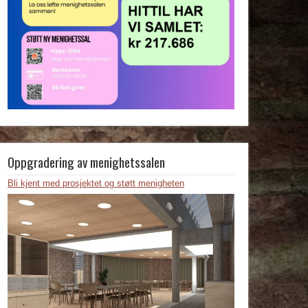
Oppgradering av menighetssalen
Bli kjent med prosjektet og støtt menigheten