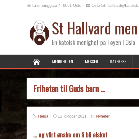
Enerhauggata 4, 0651 Oslo
Oslo-St.Hallvard@katolsk
St Hallvard men
En katolsk menighet på Tøyen i Oslo
MENIGHETEN
MESSER
KATEKESE
Friheten til Guds barn …
Helga
12. oktober 2021
Nyheter
… og vårt ønske om å bli elsket