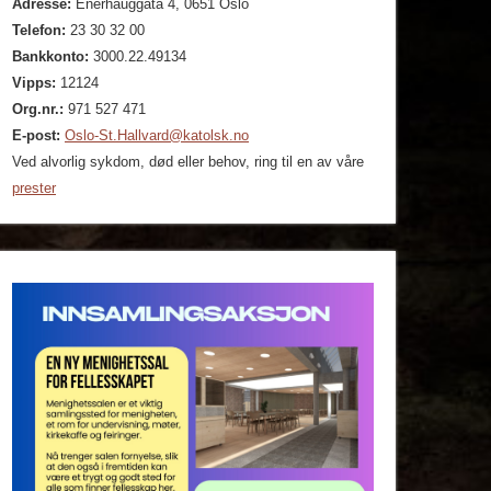
Adresse:
Enerhauggata 4, 0651 Oslo
Telefon:
23 30 32 00
Bankkonto:
3000.22.49134
Vipps:
12124
Org.nr.:
971 527 471
E-post:
Oslo-St.Hallvard@katolsk.no
Ved alvorlig sykdom, død eller behov, ring til en av våre
prester