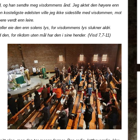
ud, og han sendte meg visdommens ånd. Jeg aktet den høyere enn
en kosteligste edelsten ville jeg ikke sidestille med visdommen, mot
ere verdt enn leire.
ller eie den enn solens lys, for visdommens lys slukner aldri.
en, for rikdom uten mål har den i sine hender. (Visd 7,7-11)