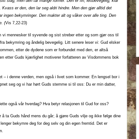
itt slag, men den tar mange former. Den er fin, lettbevegelig, klar
e. Kvass er den, den lar seg aldri hindre. Men den gjør alltid det
r ingen bekymringer. Den makter alt og våker over alle ting. Den
. (
Vis 7,22-23)
 mennesker til syvende og sist streber etter og som gjør oss til
i fra bekymring og åndelig bevegelig. Litt senere leser vi: Gud elsker
mmen, etter de dydene som er forbundet med den, er altså
en etter Guds kjærlighet motiverer forfatteren av Visdommens bok
sket – i denne verden, men også i livet som kommer. En lengsel bor i
åpnet seg og vi har hørt Guds stemme si til oss: Du er min datter,
dette også vår hverdag? Hva betyr relasjonen til Gud for oss?
r å ta Guds hånd mens du går; å gjøre Guds vilje og ikke følge dine
e lenger bekymre deg for deg selv og din egen fremtid. Det er
n.