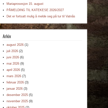
Mariaprosesjon 15. august
PÅMELDING TIL KATEKESE 2026/2027
Det er fortsatt mulig å melde seg på tur til Vatnås
Arkiv
august 2026
(1)
juli 2026
(2)
juni 2026
(6)
mai 2026
(9)
april 2026
(5)
mars 2026
(7)
februar 2026
(3)
januar 2026
(3)
desember 2025
(5)
november 2025
(9)
oktober 2025
(2)