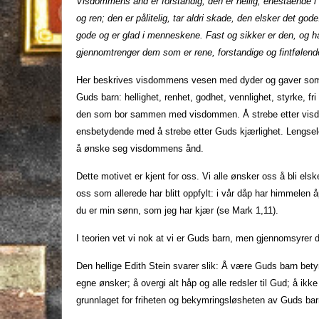
Visdommens ånd er forstandig; den er hellig, enestående i s
og ren; den er pålitelig, tar aldri skade, den elsker det god
gode og er glad i menneskene. Fast og sikker er den, og ha
gjennomtrenger dem som er rene, forstandige og fintfølende
Her beskrives visdommens vesen med dyder og gaver som vi
Guds barn: hellighet, renhet, godhet, vennlighet, styrke, fr
den som bor sammen med visdommen. Å strebe etter visdo
ensbetydende med å strebe etter Guds kjærlighet. Lengsel
å ønske seg visdommens ånd.
Dette motivet er kjent for oss. Vi alle ønsker oss å bli el
oss som allerede har blitt oppfylt: i vår dåp har himmelen 
du er min sønn, som jeg har kjær (se Mark 1,11).
I teorien vet vi nok at vi er Guds barn, men gjennomsyrer 
Den hellige Edith Stein svarer slik: Å være Guds barn bety
egne ønsker; å overgi alt håp og alle redsler til Gud; å ikk
grunnlaget for friheten og bekymringsløsheten av Guds bar