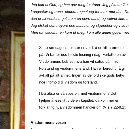
Jeg bad til Gud, og han gav meg forstand. Jeg påkalte G
kongestav og trone, rikdom regnet jeg for intet mot den. D
den er all verdens gull som en neve sand, og sølvet ikke m
Jeg elsket den høyere enn sunnhet og skjønnhet og ville he
Men da visdommen kom til meg, kom alle andre goder med d
Siste søndagens tekster er verdt å se litt nærmere
på. Vi tar for oss første lesning i dag. Forfatteren av
Visdommens bok vet hva han vil satse på i livet:
Forstand og visdommens ånd. Han er beredt til å gi
avkall på alt annet. Ingen av de jordiske gods betyr
noe i forhold til visdom og forstand.
Hva altså er så spesielt med visdommen? Det
hjelper å lese litt videre i kapitlet, da kommer en
forklaring hva visdommen handler om (Vis 7,22-8,1):
Visdommens vesen