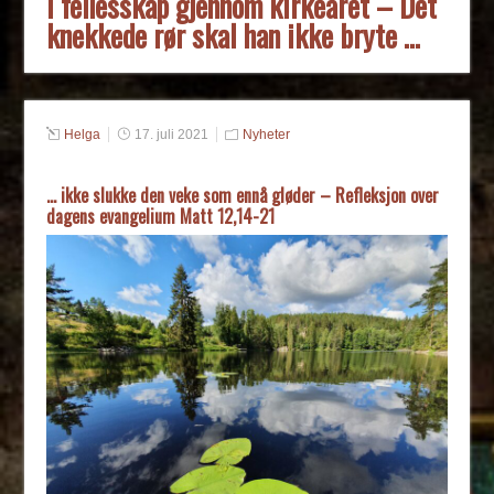
I fellesskap gjennom kirkeåret – Det
knekkede rør skal han ikke bryte …
Helga
17. juli 2021
Nyheter
… ikke slukke den veke som ennå gløder – Refleksjon over
dagens evangelium Matt 12,14-21