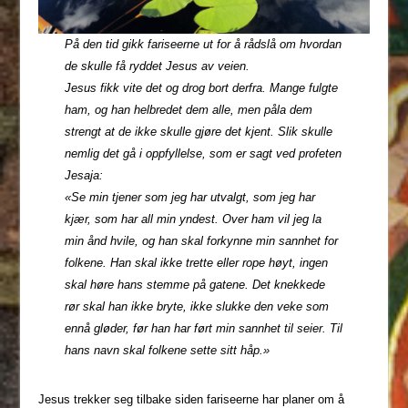
På den tid gikk fariseerne ut for å rådslå om hvordan
de skulle få ryddet Jesus av veien.
Jesus fikk vite det og drog bort derfra. Mange fulgte
ham, og han helbredet dem alle, men påla dem
strengt at de ikke skulle gjøre det kjent. Slik skulle
nemlig det gå i oppfyllelse, som er sagt ved profeten
Jesaja:
«Se min tjener som jeg har utvalgt, som jeg har
kjær, som har all min yndest. Over ham vil jeg la
min ånd hvile, og han skal forkynne min sannhet for
folkene. Han skal ikke trette eller rope høyt, ingen
skal høre hans stemme på gatene. Det knekkede
rør skal han ikke bryte, ikke slukke den veke som
ennå gløder, før han har ført min sannhet til seier. Til
hans navn skal folkene sette sitt håp.»
Jesus trekker seg tilbake siden fariseerne har planer om å