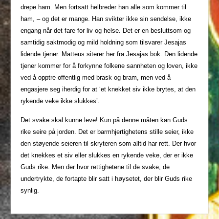
drepe ham. Men fortsatt helbreder han alle som kommer til
ham, – og det er mange. Han svikter ikke sin sendelse, ikke
engang når det fare for liv og helse. Det er en besluttsom og
samtidig saktmodig og mild holdning som tilsvarer Jesajas
lidende tjener. Matteus siterer her fra Jesajas bok. Den lidende
tjener kommer for å forkynne folkene sannheten og loven, ikke
ved å opptre offentlig med brask og bram, men ved å
engasjere seg iherdig for at ‘et knekket siv ikke brytes, at den
rykende veke ikke slukkes’.
Det svake skal kunne leve! Kun på denne måten kan Guds
rike seire på jorden. Det er barmhjertighetens stille seier, ikke
den støyende seieren til skryteren som alltid har rett. Der hvor
det knekkes et siv eller slukkes en rykende veke, der er ikke
Guds rike. Men der hvor rettighetene til de svake, de
undertrykte, de fortapte blir satt i høysetet, der blir Guds rike
synlig.