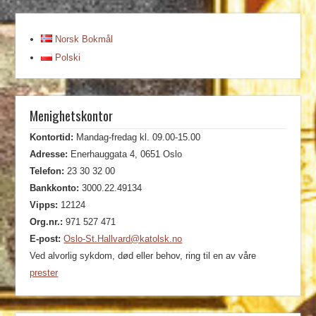
Norsk Bokmål
Polski
Menighetskontor
Kontortid:
Mandag-fredag kl. 09.00-15.00
Adresse:
Enerhauggata 4, 0651 Oslo
Telefon:
23 30 32 00
Bankkonto:
3000.22.49134
Vipps:
12124
Org.nr.:
971 527 471
E-post:
Oslo-St.Hallvard@katolsk.no
Ved alvorlig sykdom, død eller behov, ring til en av våre
prester