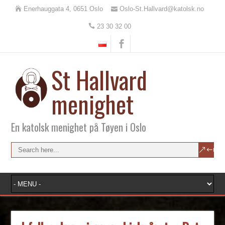
Enerhauggata 4, 0651 Oslo
Oslo-St.Hallvard@katolsk.no
23 30 32 00
St Hallvard
menighet
En katolsk menighet på Tøyen i Oslo