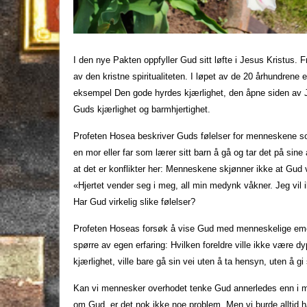
I den nye Pakten oppfyller Gud sitt løfte i Jesus Kristus. F
av den kristne spiritualiteten. I løpet av de 20 århundrene et
eksempel Den gode hyrdes kjærlighet, den åpne siden av Jes
Guds kjærlighet og barmhjertighet.
Profeten Hosea beskriver Guds følelser for menneskene som
en mor eller far som lærer sitt barn å gå og tar det på si
at det er konflikter her: Menneskene skjønner ikke at Gud 
«Hjertet vender seg i meg, all min medynk våkner. Jeg vil 
Har Gud virkelig slike følelser?
Profeten Hoseas forsøk å vise Gud med menneskelige emosjo
spørre av egen erfaring: Hvilken foreldre ville ikke være dy
kjærlighet, ville bare gå sin vei uten å ta hensyn, uten å g
Kan vi mennesker overhodet tenke Gud annerledes enn i men
om Gud, er det nok ikke noe problem. Men vi burde alltid ha i