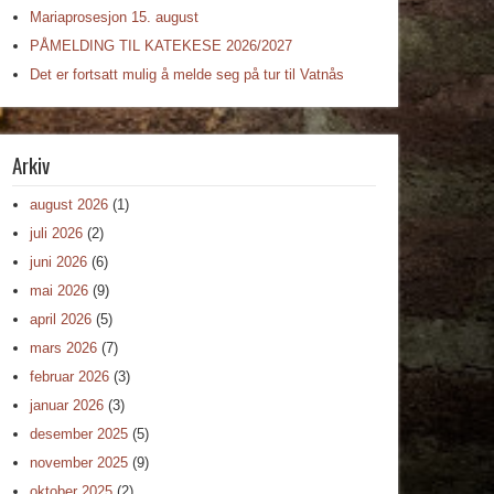
Mariaprosesjon 15. august
PÅMELDING TIL KATEKESE 2026/2027
Det er fortsatt mulig å melde seg på tur til Vatnås
Arkiv
august 2026
(1)
juli 2026
(2)
juni 2026
(6)
mai 2026
(9)
april 2026
(5)
mars 2026
(7)
februar 2026
(3)
januar 2026
(3)
desember 2025
(5)
november 2025
(9)
oktober 2025
(2)