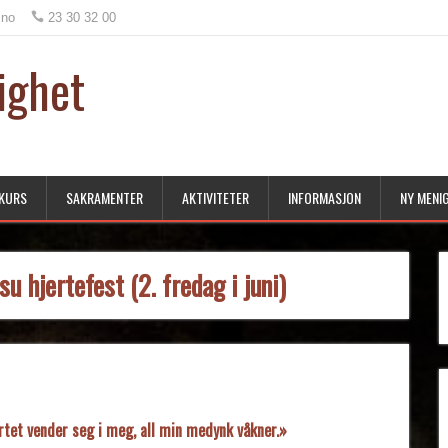
.no
23 30 32 00
ighet
KURS
SAKRAMENTER
AKTIVITETER
INFORMASJON
NY MENI
u hjertefest (2. fredag i juni)
rtet vender seg i meg, all min medynk våkner.»