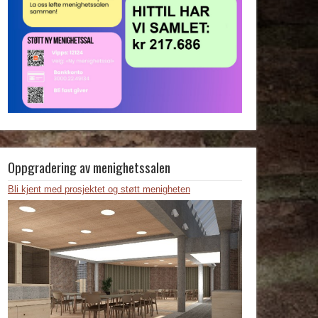
Oppgradering av menighetssalen
Bli kjent med prosjektet og støtt menigheten