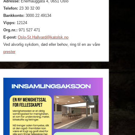
Adresse:
Enerhauggata 4, 0651 Oslo
Telefon:
23 30 32 00
Bankkonto:
3000.22.49134
Vipps:
12124
Org.nr.:
971 527 471
E-post:
Oslo-St.Hallvard@katolsk.no
Ved alvorlig sykdom, død eller behov, ring til en av våre
prester