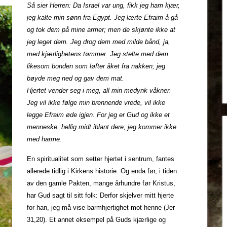
Så sier Herren: Da Israel var ung, fikk jeg ham kjær,
jeg kalte min sønn fra Egypt. Jeg lærte Efraim å gå
og tok dem på mine armer; men de skjønte ikke at
jeg leget dem. Jeg drog dem med milde bånd, ja,
med kjærlighetens tømmer. Jeg stelte med dem
likesom bonden som løfter åket fra nakken; jeg
bøyde meg ned og gav dem mat.
Hjertet vender seg i meg, all min medynk våkner.
Jeg vil ikke følge min brennende vrede, vil ikke
legge Efraim øde igjen. For jeg er Gud og ikke et
menneske, hellig midt iblant dere; jeg kommer ikke
med harme.
En spiritualitet som setter hjertet i sentrum, fantes
allerede tidlig i Kirkens historie. Og enda før, i tiden
av den gamle Pakten, mange århundre før Kristus,
har Gud sagt til sitt folk: Derfor skjelver mitt hjerte
for han, jeg må vise barmhjertighet mot henne (Jer
31,20). Et annet eksempel på Guds kjærlige og