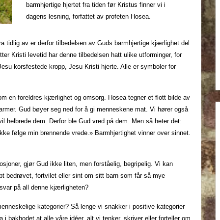
barmhjertige hjertet fra tiden før Kristus finner vi i
dagens lesning, forfattet av profeten Hosea.
ra tidlig av er derfor tilbedelsen av Guds barmhjertige kjærlighet del
ter Kristi levetid har denne tilbedelsen hatt ulike utforminger, for
u korsfestede kropp, Jesu Kristi hjerte. Alle er symboler for
 en foreldres kjærlighet og omsorg. Hosea tegner et flott bilde av
ne armer. Gud bøyer seg ned for å gi menneskene mat. Vi hører også
vil helbrede dem. Derfor ble Gud vred på dem. Men så heter det:
ikke følge min brennende vrede.» Barmhjertighet vinner over sinnet.
ner, gjør Gud ikke liten, men forståelig, begripelig. Vi kan
pt bedrøvet, fortvilet eller sint om sitt barn som får så mye
i svar på all denne kjærligheten?
neskelige kategorier? Så lenge vi snakker i positive kategorier
 bakhodet at alle våre idéer, alt vi tenker, skriver eller forteller om