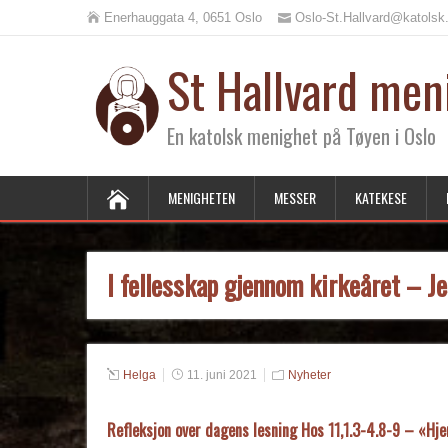
Enerhauggata 4, 0651 Oslo
Oslo-St.Hallvard@katolsk
St Hallvard men
En katolsk menighet på Tøyen i Oslo
MENIGHETEN
MESSER
KATEKESE
I fellesskap gjennom kirkeåret – Jes
Helga
11. juni 2021
Nyheter
Refleksjon over dagens lesning Hos 11,1.3-4.8-9 – «Hje