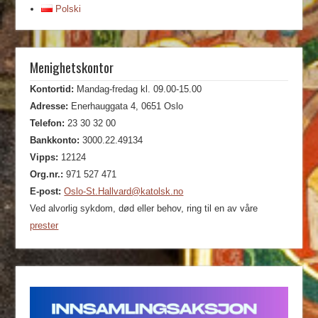
Polski
Menighetskontor
Kontortid:
Mandag-fredag kl. 09.00-15.00
Adresse:
Enerhauggata 4, 0651 Oslo
Telefon:
23 30 32 00
Bankkonto:
3000.22.49134
Vipps:
12124
Org.nr.:
971 527 471
E-post:
Oslo-St.Hallvard@katolsk.no
Ved alvorlig sykdom, død eller behov, ring til en av våre
prester