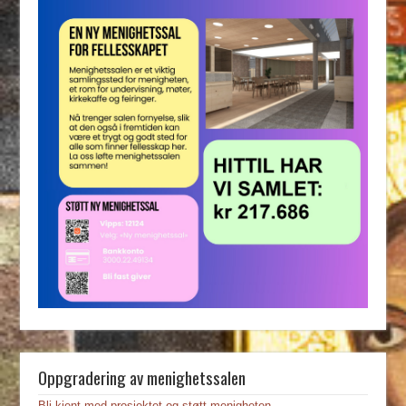
Oppgradering av menighetssalen
Bli kjent med prosjektet og støtt menigheten