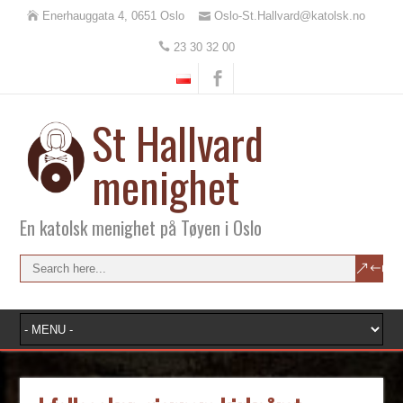
Enerhauggata 4, 0651 Oslo
Oslo-St.Hallvard@katolsk.no
23 30 32 00
St Hallvard
menighet
En katolsk menighet på Tøyen i Oslo