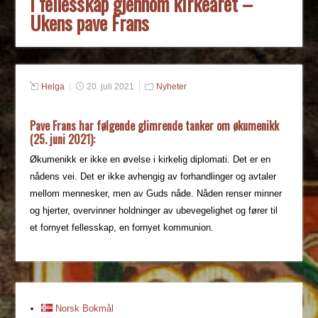
I fellesskap gjennom kirkeåret –
Ukens pave Frans
Helga
20. juli 2021
Nyheter
Pave Frans har følgende glimrende tanker om økumenikk
(25. juni 2021):
Økumenikk er ikke en øvelse i kirkelig diplomati. Det er en
nådens vei. Det er ikke avhengig av forhandlinger og avtaler
mellom mennesker, men av Guds nåde. Nåden renser minner
og hjerter, overvinner holdninger av ubevegelighet og fører til
et fornyet fellesskap, en fornyet kommunion.
Norsk Bokmål