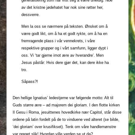
generalisering som har vist seg å være uheldig. Noe
av det kristne jødehatet har nok sine røtter her,
dessverre.
Men la oss se nærmere på teksten. Ønsket om å
være godt likt, om å ha et godt rykte, om å ha en
fremragende plass i vår vennekrets, i våre
respektive grupper og i vårt samfunn, ligger dypt i
oss. Vi ‘tar gjerne imot ære av hverandre’. Men
Jesus påstår: Hvis dere gjør det, kan dere ikke ha
tro.
Såpass?!
Den hellige Ignatius’ ledestjerne var følgende motto: Alt til
Guds større ære – ad majorem dei gloriam. I den flotte kirken
Il Gesu i Roma, jesuittenes hovedkirke nær Capitol, står disse
ordene på latin fordelt på de to vinduene ved alteret (se bilde,
‘dei gloriam’ over krusifikset). Tenk om våre handlemønstre
var preget slik! Hvordan ville verden se ut da?