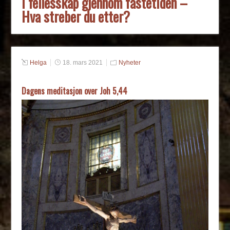
I fellesskap gjennom fastetiden –
Hva streber du etter?
Helga
18. mars 2021
Nyheter
Dagens meditasjon over Joh 5,44