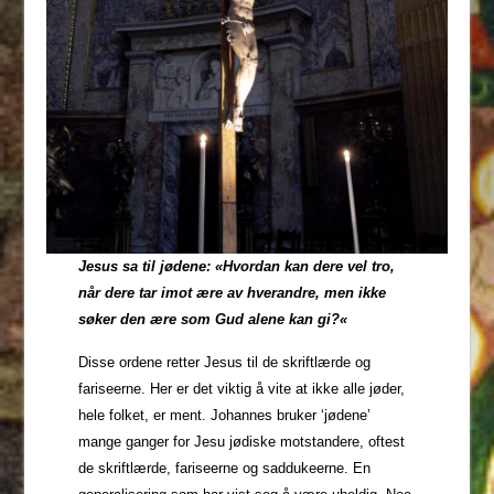
Jesus sa til jødene: «
Hvordan kan dere vel tro,
når dere tar imot ære av hverandre, men ikke
søker den ære som Gud alene kan gi?
«
Disse ordene retter Jesus til de skriftlærde og
fariseerne. Her er det viktig å vite at ikke alle jøder,
hele folket, er ment. Johannes bruker ‘jødene’
mange ganger for Jesu jødiske motstandere, oftest
de skriftlærde, fariseerne og saddukeerne. En