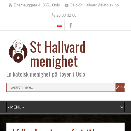
Enerhauggata 4, 0651 Oslo
Oslo-St.Hallvard@katolsk.no
23 30 32 00
St Hallvard
menighet
En katolsk menighet på Tøyen i Oslo