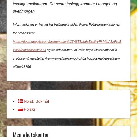
jevnlige mellomrom. De neste innlegg kommer i morgen og
overimorgen.
Informasjonen er hentet fra Vatikanets sider, PowerPoint-presentasjonen
for prosessen:
https://docs.google.com/presentation/d/1Yl853bbtht5xulYvFkMIsA5zFrcB
WxlA/edit#slide=id.p13
og fra tidsskriftet LaCroix: https://international.la-
croix.com/news/letter-from-rome/the-synod-of-bishops-is-not-a-vatican-
office/13796
Norsk Bokmål
Polski
Menighetskontor