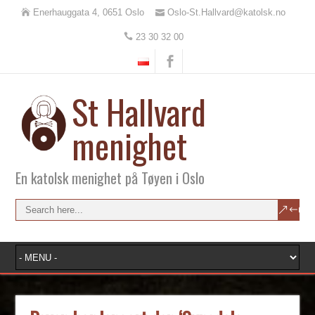
Enerhauggata 4, 0651 Oslo
Oslo-St.Hallvard@katolsk.no
23 30 32 00
St Hallvard
menighet
En katolsk menighet på Tøyen i Oslo