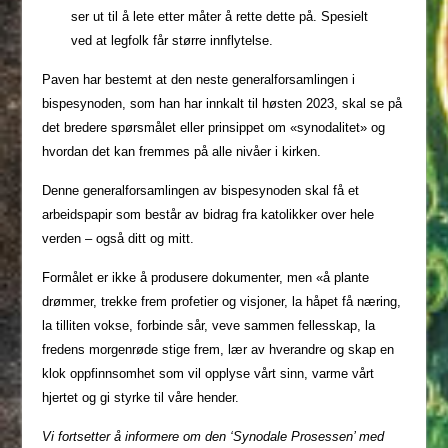
ser ut til å lete etter måter å rette dette på. Spesielt
ved at legfolk får større innflytelse.
Paven har bestemt at den neste generalforsamlingen i
bispesynoden, som han har innkalt til høsten 2023, skal se på
det bredere spørsmålet eller prinsippet om «synodalitet» og
hvordan det kan fremmes på alle nivåer i kirken.
Denne generalforsamlingen av bispesynoden skal få et
arbeidspapir som består av bidrag fra katolikker over hele
verden – også ditt og mitt.
Formålet er ikke å produsere dokumenter, men «å plante
drømmer, trekke frem profetier og visjoner, la håpet få næring,
la tilliten vokse, forbinde sår, veve sammen fellesskap, la
fredens morgenrøde stige frem, lær av hverandre og skap en
klok oppfinnsomhet som vil opplyse vårt sinn, varme vårt
hjertet og gi styrke til våre hender.
Vi fortsetter å informere om den ‘Synodale Prosessen’ med