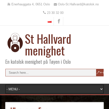
Enerhauggata 4, 0651 Oslo
Oslo-St.Hallvard@katolsk.no
23 30 32 00
St Hallvard
menighet
En katolsk menighet på Tøyen i Oslo