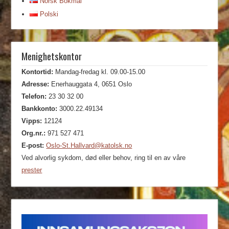
Norsk Bokmål
Polski
Menighetskontor
Kontortid:
Mandag-fredag kl. 09.00-15.00
Adresse:
Enerhauggata 4, 0651 Oslo
Telefon:
23 30 32 00
Bankkonto:
3000.22.49134
Vipps:
12124
Org.nr.:
971 527 471
E-post:
Oslo-St.Hallvard@katolsk.no
Ved alvorlig sykdom, død eller behov, ring til en av våre
prester