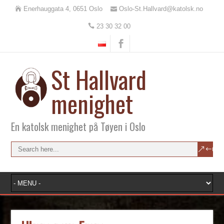
Enerhauggata 4, 0651 Oslo
Oslo-St.Hallvard@katolsk.no
23 30 32 00
St Hallvard
menighet
En katolsk menighet på Tøyen i Oslo