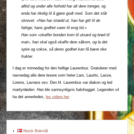
alltid og under alle forhold har alt dere trenger, og
enda har rikelig til å gjøre godt med. Som det står
skrevet: «Han har strødd ut, han har gitt til de
fattige; hans godhet varer til evig tid.»
Han som «skaffer bonden korn til utsæd og brød til
mat», han skal også skaffe dere såkorn, og la det
spire og vokse, så deres godhet kan få bære rike
frukter.
I dag er minnedag for den hellige Laurentius. Gratulerer med
navnedag alle dere lesere som heter Lars, Laurits, Lasse,
Lorens, Lavrans osv. Den hl. Laurentius var diakon og led
martyrdøden. Han ble sannsynligvis halshogget. Legenden vil
ha det annerledes,
les videre her
.
Norsk Bokmål