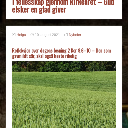
I fellesskap gjennom kirkeåret – Gud
elsker en glad giver
Helga
10. august 2021
Nyheter
Refleksjon over dagens lesning 2 Kor 9,6–10 – Den som
gavmildt sår, skal også høste rikelig