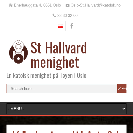
Enerhauggata 4, 0651 Oslo
Oslo-St.Hallvard@katolsk.no
23 30 32 00
St Hallvard
menighet
En katolsk menighet på Tøyen i Oslo