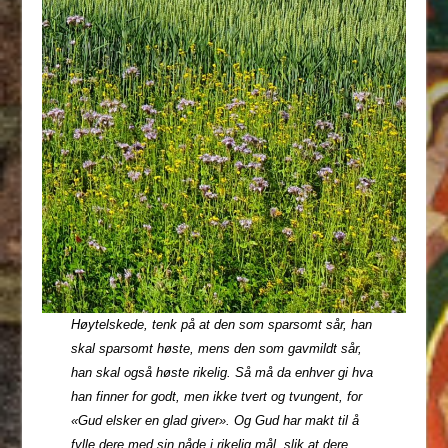
Høytelskede, tenk på at den som sparsomt sår, han
skal sparsomt høste, mens den som gavmildt sår,
han skal også høste rikelig. Så må da enhver gi hva
han finner for godt, men ikke tvert og tvungent, for
«Gud elsker en glad giver». Og Gud har makt til å
fylle dere med sin nåde i rikelig mål, slik at dere