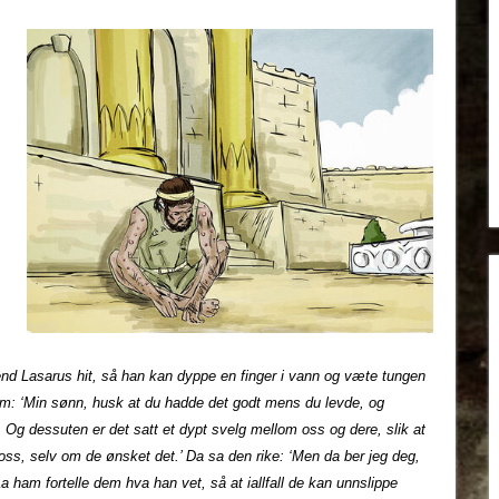
nd Lasarus hit, så han kan dyppe en finger i vann og væte tungen
aham: ‘Min sønn, husk at du hadde det godt mens du levde, og
r. Og dessuten er det satt et dypt svelg mellom oss og dere, slik at
l oss, selv om de ønsket det.’ Da sa den rike: ‘Men da ber jeg deg,
La ham fortelle dem hva han vet, så at iallfall de kan unnslippe