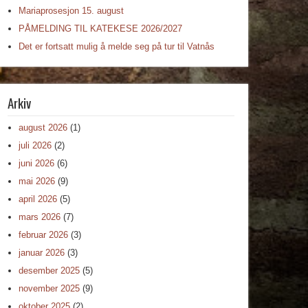
Mariaprosesjon 15. august
PÅMELDING TIL KATEKESE 2026/2027
Det er fortsatt mulig å melde seg på tur til Vatnås
Arkiv
august 2026
(1)
juli 2026
(2)
juni 2026
(6)
mai 2026
(9)
april 2026
(5)
mars 2026
(7)
februar 2026
(3)
januar 2026
(3)
desember 2025
(5)
november 2025
(9)
oktober 2025
(2)