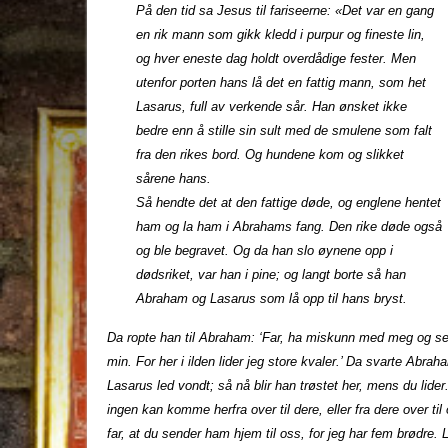
På den tid sa Jesus til fariseerne: «Det var en gang
en rik mann som gikk kledd i purpur og fineste lin,
og hver eneste dag holdt overdådige fester. Men
utenfor porten hans lå det en fattig mann, som het
Lasarus, full av verkende sår. Han ønsket ikke
bedre enn å stille sin sult med de smulene som falt
fra den rikes bord. Og hundene kom og slikket
sårene hans.
Så hendte det at den fattige døde, og englene hentet
ham og la ham i Abrahams fang. Den rike døde også
og ble begravet. Og da han slo øynene opp i
dødsriket, var han i pine; og langt borte så han
Abraham og Lasarus som lå opp til hans bryst.
Da ropte han til Abraham: ‘Far, ha miskunn med meg og se
min. For her i ilden lider jeg store kvaler.’ Da svarte Abr
Lasarus led vondt; så nå blir han trøstet her, mens du lide
ingen kan komme herfra over til dere, eller fra dere over ti
far, at du sender ham hjem til oss, for jeg har fem brødre. 