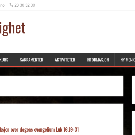
.no
23 30 32 00
ighet
KURS
SAKRAMENTER
AKTIVITETER
INFORMASJON
NY MENI
eksjon over dagens evangelium Luk 16,19-31