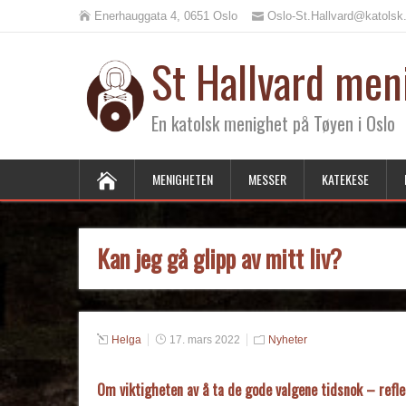
Enerhauggata 4, 0651 Oslo
Oslo-St.Hallvard@katolsk
St Hallvard men
En katolsk menighet på Tøyen i Oslo
MENIGHETEN
MESSER
KATEKESE
Kan jeg gå glipp av mitt liv?
Helga
17. mars 2022
Nyheter
Om viktigheten av å ta de gode valgene tidsnok – refl