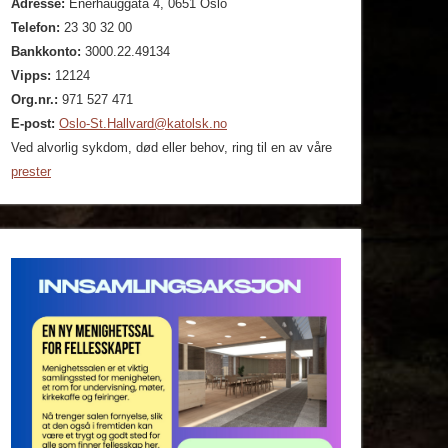
Adresse:
Enerhauggata 4, 0651 Oslo
Telefon:
23 30 32 00
Bankkonto:
3000.22.49134
Vipps:
12124
Org.nr.:
971 527 471
E-post:
Oslo-St.Hallvard@katolsk.no
Ved alvorlig sykdom, død eller behov, ring til en av våre
prester