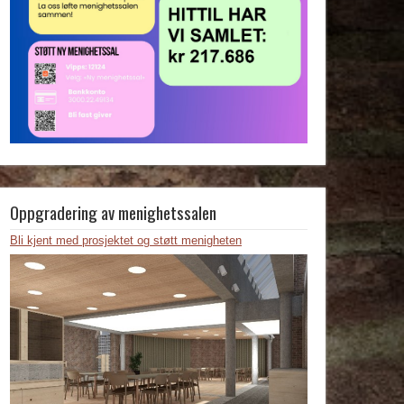
Oppgradering av menighetssalen
Bli kjent med prosjektet og støtt menigheten