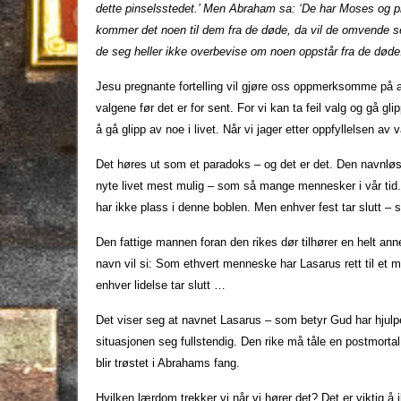
dette pinselsstedet.’ Men Abraham sa: ‘De har Moses og pr
kommer det noen til dem fra de døde, da vil de omvende s
de seg heller ikke overbevise om noen oppstår fra de døde
Jesu pregnante fortelling vil gjøre oss oppmerksomme på at d
valgene før det er for sent. For vi kan ta feil valg og gå gl
å gå glipp av noe i livet. Når vi jager etter oppfyllelsen 
Det høres ut som et paradoks – og det er det. Den navnløse
nyte livet mest mulig – som så mange mennesker i vår tid
har ikke plass i denne boblen. Men enhver fest tar slutt – s
Den fattige mannen foran den rikes dør tilhører en helt ann
navn vil si: Som ethvert menneske har Lasarus rett til et
enhver lidelse tar slutt …
Det viser seg at navnet Lasarus – som betyr Gud har hjulpe
situasjonen seg fullstendig. Den rike må tåle en postmortal
blir trøstet i Abrahams fang.
Hvilken lærdom trekker vi når vi hører det? Det er viktig å