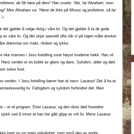
ofetene; de får høre på dem!’ Han svarte: ‘Nei, far Abraham, men
eg!’ Men Abraham sa: ‘Hører de ikke på Moses og profetene, så lar
.’»
et gjelder å velge riktig i våre liv. Og det gjelder å ta de gode
ipp av våre liv. Og det skjer spesielt ofte når vi på ingen måte ønsker
av våre drømmer om makt, rikdom og lykke.
 rike mannen i Jesu fortelling viser høyst moderne trekk. Han vil
. Hans verden er en boble av glans og dans. Sykdom, alder og død
om selve livet.
en verden. I Jesu fortelling bærer han et navn: Lasarus! Det å ha et
 menneskeverdig liv. Fattigdom og sykdom forhindrer det. Men
t – er et program: Etter Lasarus’ og den rikes død forandrer
 sjokk ved å innse at han har gått glipp av sitt liv. Mens Lasarus
 ikke bare se sin egen virkelighet, men også den av andre