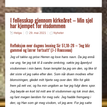
I fellesskap gjennom kirkeåret – Min sjel
har kjempet for visdommen
Helga
29. mai 2021
Nyheter
Refleksjon over dagens lesning Sir 51,18-28 – ‘Jeg blir
gammel og lærer fortsatt’ (J-J Rousseau)
Jeg vil takke og prise Herren og love hans navn. Da jeg ennå
var ung, før jeg tok til å vandre omkring, søkte jeg åpenlyst
visdommen i min bønn, foran templet ba jeg om den, og like til
det siste vil jeg søke efter den. Som når druen modnes efter
blomstringen, gledet mitt hjerte seg over den. Min fot gikk
frem på rett vei, og fra min ungdom av har jeg fulgt dens spor.
Jeg bøyde en kort tid mitt øre til visdommen og tok imot den,
og fant megen lærdom for meg selv. Jeg hadde fremgang i
den; og Han som gir meg visdom, vil jeg ære. For jeg satte