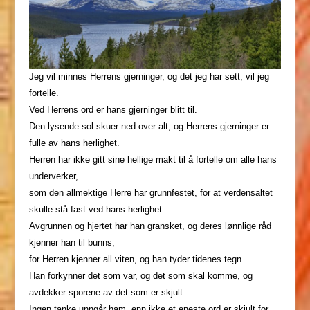
Jeg vil minnes Herrens gjerninger, og det jeg har sett, vil jeg
fortelle.
Ved Herrens ord er hans gjerninger blitt til.
Den lysende sol skuer ned over alt, og Herrens gjerninger er
fulle av hans herlighet.
Herren har ikke gitt sine hellige makt til å fortelle om alle hans
underverker,
som den allmektige Herre har grunnfestet, for at verdensaltet
skulle stå fast ved hans herlighet.
Avgrunnen og hjertet har han gransket, og deres lønnlige råd
kjenner han til bunns,
for Herren kjenner all viten, og han tyder tidenes tegn.
Han forkynner det som var, og det som skal komme, og
avdekker sporene av det som er skjult.
Ingen tanke unngår ham, enn ikke et eneste ord er skjult for