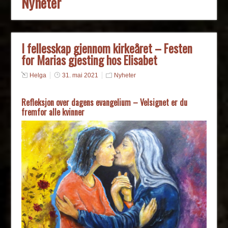
Nyheter
I fellesskap gjennom kirkeåret – Festen
for Marias gjesting hos Elisabet
Helga
31. mai 2021
Nyheter
Refleksjon over dagens evangelium – Velsignet er du
fremfor alle kvinner