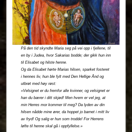
På den tid skyndte Maria seg på vei opp i fjellene, til
en by i Judea, hvor Sakarias bodde; der gikk hun inn
til Elisabet og hilste henne.
Og da Elisabet hørte Marias hilsen, sparket fosteret
i hennes liv, hun ble fylt med Den Hellige Ånd og
utbrøt med høy røst:
«Velsignet er du fremfor alle kvinner, og velsignet er
han du bærer i ditt skjød! Men hvem er vel jeg, at
min Herres mor kommer til meg? Da lyden av din
hilsen nådde mine ører, da hoppet jo barnet i mitt liv
av fryd! Og salig er hun som trodde! For Herrens
løfte til henne skal gå i oppfyllelse.»