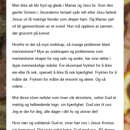
Men ikke alt blir fryd og glede i Marias og Jesu liv. Som den
gamle Simeon i Jerusalems tempel spår rett etter Jesu fødsel:
Jesus vil få mektige fiender som dreper ham. Og Marias sjel
vil bli gjennomboret av et sverd: Hun må oppleve at sønnen
dør grusomt på korset.
Hvorfor er det så mye ondskap, så mange problemer blant
menneskene? Mye av ondskapen og problemene som
menneskene skaper for seg selv og andre, har sine røtter i
dype menneskelige redsler. For eksempel frykten for å ikke
eie eller få nok, spesielt å ikke få nok kjærlighet. Frykten for å
måtte dø. Frykten for måtte dø ensomt og alene. Og så
videre…
Mot disse store redsler som truer vår eksistens, setter Gud et
mektig og helbredende tegn: sin kjærlighet. Gud sier til oss:
Jeg er der for deg, alle dager i ditt liv og utover det!
Hvor nær og solidarisk Gud er, viser han oss i Jesus Kristus,
sin Immanuel. Det siste ordet betyr: Gud med oss. På denne