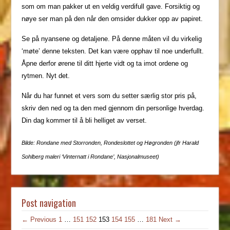
som om man pakker ut en veldig verdifull gave. Forsiktig og
nøye ser man på den når den omsider dukker opp av papiret.
Se på nyansene og detaljene. På denne måten vil du virkelig
‘møte’ denne teksten. Det kan være opphav til noe underfullt.
Åpne derfor ørene til ditt hjerte vidt og ta imot ordene og
rytmen. Nyt det.
Når du har funnet et vers som du setter særlig stor pris på,
skriv den ned og ta den med gjennom din personlige hverdag.
Din dag kommer til å bli helliget av verset.
Bilde: Rondane med Storronden, Rondeslottet og Høgronden (jfr Harald
Sohlberg maleri ‘Vinternatt i Rondane’, Nasjonalmuseet)
Post navigation
← Previous
1
…
151
152
153
154
155
…
181
Next →