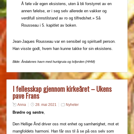
Å føle vår egen eksistens, uten å bli forstyrret av en
annen følelse, er i seg selv allerede en vakker og
verdifull sinnstilstand av ro og tilfredshet.» Så
Rousseau i 5. kapitlet av boken.
Jean-Jaques Rousseau var en sensibel og spirituell person.
Han visste godt, hvem han kunne takke for sin eksistens.
Bilde: Åndalsnes havn med hurtigruta og Isfjorde
n (HHM)
I fellesskap gjennom kirkeåret – Ukens
pave Frans
Anna
28. mai 2021
Nyheter
Brødre og søstre
,
Den Hellige Ånd driver oss mot enhet og samhørighet, mot et
mangfoldets harmoni. Han får oss til å se på oss selv som