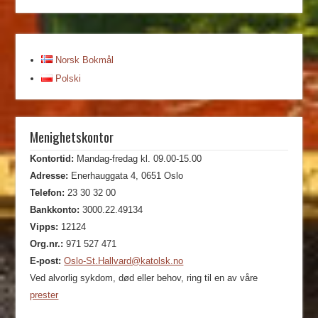
Norsk Bokmål
Polski
Menighetskontor
Kontortid:
Mandag-fredag kl. 09.00-15.00
Adresse:
Enerhauggata 4, 0651 Oslo
Telefon:
23 30 32 00
Bankkonto:
3000.22.49134
Vipps:
12124
Org.nr.:
971 527 471
E-post:
Oslo-St.Hallvard@katolsk.no
Ved alvorlig sykdom, død eller behov, ring til en av våre
prester