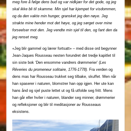
meg fore å følge dens bud og var nidkjær for det gode, og jeg
skal ikke bli til skamme. Min sjel har kjempet for visdommen,
og da den vakte min hunger, gransket jeg den nøye. Jeg
strakte mine hender mot det høye, og jeg sørget over mine
forseelser mot den. Jeg vendte min sjel til den, og fant den da
jeg renset meg.
«Jeg blir gammel og lærer fortsatt» – med disse ord begynner
Jean-Jaques Rousseau nesten forundret det tredje kapitlet til
sin siste bok ‘Den ensomme vandrers drømmerier’ (
Les
Rêveries du promeneur solitaire, 1776-1778).
Fra verden og
dens mas har Rousseau trukket seg tilbake, skuffet. Men når
han spaserer i naturen, blomstrer han opp igjen. Her ute kan
hans ånd og sjel puste lettet ut og få utfolde seg fritt. Mens
han går eller hviler i naturen, blander seg minner, drømmerier
og refleksjoner og blir til meditasjoner av Rousseaus
eksistens.