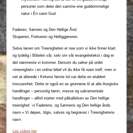
personer som deler den samme ene guddommelige
natur i Én sann Gud.
Faderen, Sønnen og Den Hellige Ånd.
Skaperen, Frelseren og Helliggjøreren.
Selve læren om Treenigheten er noe som vi ikke finner klart
og tydelig i Bibelen vår, selv om vår evangelietekst i dag er
det nærmeste vi kommer. Dersom du søker på ordet
«treenighet» i en online bibel vil du ikke få noen treff, men vi
vet at allerede i Kirkens første tid var dette en etablert
trossannhet. Dette er også en av grunnene til at alle liturgiske
handlinger – personlig bønn, messe og sakramentale
handlinger – alltid starter med påkallelsen av Den hellige
treenighet: «I Faderens, og Sønnens og Den hellige ånds
navn.» Vi døpes, tilgis, salves og begraves i Treenighetens
navn.
Les videre her