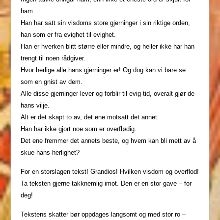
ham.
Han har satt sin visdoms store gjerninger i sin riktige orden,
han som er fra evighet til evighet.
Han er hverken blitt større eller mindre, og heller ikke har han
trengt til noen rådgiver.
Hvor herlige alle hans gjerninger er! Og dog kan vi bare se
som en gnist av dem.
Alle disse gjerninger lever og forblir til evig tid, overalt gjør de
hans vilje.
Alt er det skapt to av, det ene motsatt det annet.
Han har ikke gjort noe som er overflødig.
Det ene fremmer det annets beste, og hvem kan bli mett av å
skue hans herlighet?
For en storslagen tekst! Grandios! Hvilken visdom og overflod!
Ta teksten gjerne takknemlig imot. Den er en stor gave – for
deg!
Tekstens skatter bør oppdages langsomt og med stor ro –