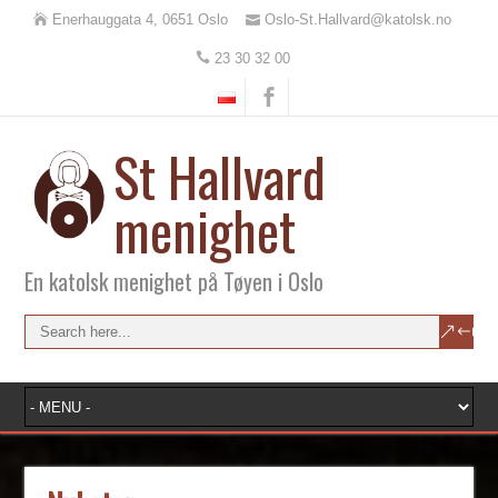
Enerhauggata 4, 0651 Oslo
Oslo-St.Hallvard@katolsk.no
23 30 32 00
St Hallvard
menighet
En katolsk menighet på Tøyen i Oslo