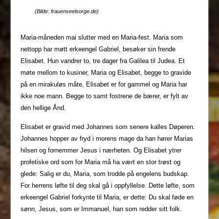
(Bilde: frauenseelsorge.de)
Maria-måneden mai slutter med en Maria-fest. Maria som
nettopp har møtt erkeengel Gabriel, besøker sin frende
Elisabet. Hun vandrer to, tre dager fra Galilea til Judea. Et
møte mellom to kusiner, Maria og Elisabet, begge to gravide
på en mirakuløs måte, Elisabet er for gammel og Maria har
ikke noe mann. Begge to samt fostrene de bærer, er fylt av
den hellige Ånd.
Elisabet er gravid med Johannes som senere kalles Døperen.
Johannes hopper av fryd i morens mage da han hører Marias
hilsen og fornemmer Jesus i nærheten. Og Elisabet ytrer
profetiske ord som for Maria må ha vært en stor trøst og
glede: Salig er du, Maria, som trodde på engelens budskap.
For herrens løfte til deg skal gå i oppfyllelse. Dette løfte, som
erkeengel Gabriel forkynte til Maria, er dette: Du skal føde en
sønn, Jesus, som er Immanuel, han som redder sitt folk.