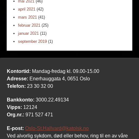
mai 2021
(46)
april 2021
(42)
mars 2021
(41)
februar 2021
(25)
januar 2021
(11)
september 2019
(1)
Kontortid:
Mandag-fredag kl. 09.00-15.00
Adresse:
Enerhauggata 4, 0651 Oslo
Telefon:
23 30 32 00
Bankkonto:
3000.22.49134
Vipps:
12124
Org.nr.:
971 527 471
E-post:
Oslo-St.Hallvard@katolsk.no
Ved alvorlig sykdom, død eller behov, ring til en av våre