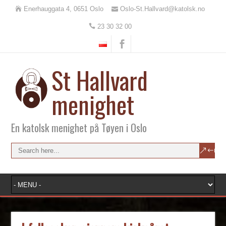
Enerhauggata 4, 0651 Oslo
Oslo-St.Hallvard@katolsk.no
23 30 32 00
St Hallvard
menighet
En katolsk menighet på Tøyen i Oslo