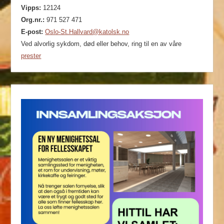
Vipps:
12124
Org.nr.:
971 527 471
E-post:
Oslo-St.Hallvard@katolsk.no
Ved alvorlig sykdom, død eller behov, ring til en av våre
prester