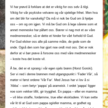
Vi har prøvd å forklare at det er viktig for oss selv å tilgi.
Viktig for vår psykiske velvære og vår sjelelige frihet. Men hva
om det blir for vanskelig? Da må vi nok be Gud om å hjelpe
oss – om og om igjen. Vi må be Gud om å lege sårene som et
annet menneske har påført oss. Bærer vi nag mot et av våre
medmennesker, så er dette et hinder for vårt forhold til Gud.
For Gud elsker oss alle på samme måte, de gode som de
onde. Også den som har gjort noe ondt mot oss. Det er nok
derfor at vi bør prøve å forsone oss med våre medmennesker
– koste hva det koste vil.
Å be, det er et sprang i vår egen sjels brønn (Horst Gorski).
Ser vi ned i denne brønnen med utgangspunkt i ‘Fader Vår’, så
møter vi først ordene ‘Vår Far’. Med Jesus har vi lov å si
‘Abba’ – som betyr ‘pappa’ på arameisk. I ordet ‘pappa’ ligger
noe som vekker tillit, gir trygghet. En pappa – eller en mamma
– vil ikke straffe, fordømme, true eller ekskludere. Vi kan sette
vår lit til at Gud som pappa og/eller mamma, er godhet og