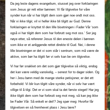
Da jeg leste dagens evangelium, stusset jeg over forklaringen
som Jesus gir rett etter bønnen: Vi får tilgivelse for våre
synder kun når vi har tilgitt dem som gjør noe ondt mot oss.
Når vi ikke tilgir, vil vi heller ikke bli tilgitt av Gud. Denne
forklaringen er knyttet til den lille bisetningen i Fader Vår ‘som
også vi har tilgitt dem som har forbrutt seg mot oss.’ Ser jeg
nøye etter, så refererer Jesus til den eneste delen i bønnen
som ikke er et anliggende rettet direkte til Gud. Nei, i denne
lille bisetningen er det vi som står i sentrum, som må være de
aktive, som bør ha tilgitt før vi selv kan be om tilgivelse.
Vi har før snakket om det som gjør tilgivelse så viktig, endog
det kan være veldig vanskelig, – senest for to dager siden. Og
her i Jesu bønn med de mange sterke petisjoner, er det ett
forbehold: Vi blir kun tilgitt våre synder, når vi selv har vært
villige til å tilgi. Det er vi som skal ta det første steget! Har jeg
ikke tilgitt dem som har forbrutt seg mot meg, så kan jeg ikke
be Fader Vår. Så enkelt er det!? Jeg spør meg: Hvorfor får
tilgivelsen en så fremhevet plass i Jesu lære?