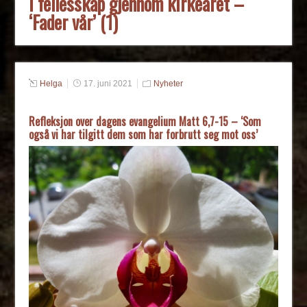
I fellesskap gjennom kirkeåret –
‘Fader vår’ (1)
Helga
17. juni 2021
Nyheter
Refleksjon over dagens evangelium Matt 6,7-15 – ‘Som
også vi har tilgitt dem som har forbrutt seg mot oss’