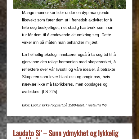
Mange mennesker lider under en dyp manglende
likevekt som fører dem ut i frenetisk aktivitet for å
føle seg beskjeftiget, i et stadig hastverk som i sin
tur får dem til å endevende alt omkring seg. Dette
virker inn på måten man behandler miljøet.
En helhetlig økologi innebærer også å ta seg tid til å
gjenvinne den rolige harmonien med skaperverket, å
reflektere over vår livsstil og våre idealer, å betrakte
Skaperen som lever blant oss og omgir oss, hvis
nærvær ikke må fabrikkeres, men oppdages og
avdekkes. (LS 225)
Bilde: Logtun kirke (oppført på 1500-tallet, Frosta (HHM)
Laudato Si’ – Sunn ydmykhet og lykkelig