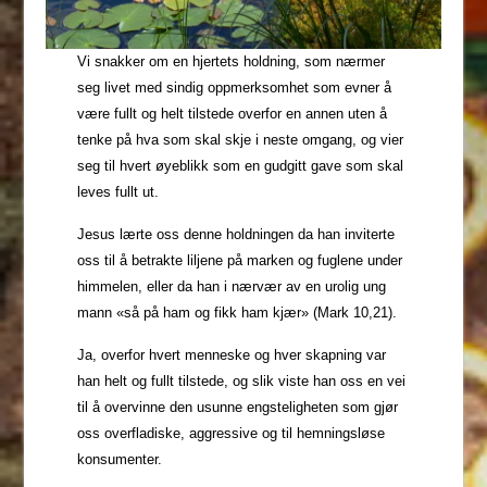
Vi snakker om en hjertets holdning, som nærmer
seg livet med sindig oppmerksomhet som evner å
være fullt og helt tilstede overfor en annen uten å
tenke på hva som skal skje i neste omgang, og vier
seg til hvert øyeblikk som en gudgitt gave som skal
leves fullt ut.
Jesus lærte oss denne holdningen da han inviterte
oss til å betrakte liljene på marken og fuglene under
himmelen, eller da han i nærvær av en urolig ung
mann «så på ham og fikk ham kjær» (Mark 10,21).
Ja, overfor hvert menneske og hver skapning var
han helt og fullt tilstede, og slik viste han oss en vei
til å overvinne den usunne engsteligheten som gjør
oss overfladiske, aggressive og til hemningsløse
konsumenter.