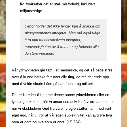
liv, forårsaker det et utall misforhold, inkludert
miljømessige.
Derfor holder det ikke lenger kun å snakke om
økosystemenes integritet. Man må også våge
å ta opp menneskelivets integritet,
nødvendigheten av å fremme og forbinde alle
de store verdiene.
Når ydmykheten går tapt i et menneske, og det så begeistres
over å kunne herske fritt over alle ting, da må det ende opp
med å volde skade både på samfunnet og miljøet.
Det er ikke lett å fremme denne sunne ydmykheten eller en
lykkelig enkelthet, når vi anser oss selv for å være autonome,
når vi ekskluderer Gud fra våre liv og erstatter ham med vårt
eget ego, når vi tror at vår egen subjektivitet kan avgjøre hva
som er godt og hva som er ondt. (LS 224)