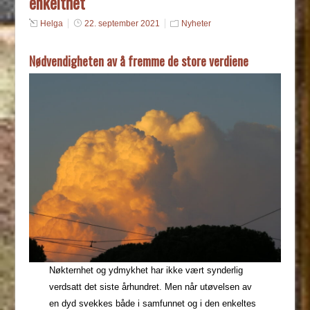
enkelthet
Helga
22. september 2021
Nyheter
Nødvendigheten av å fremme de store verdiene
Nøkternhet og ydmykhet har ikke vært synderlig
verdsatt det siste århundret. Men når utøvelsen av
en dyd svekkes både i samfunnet og i den enkeltes