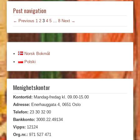
Post navigation
← Previous
1
2
3
4
5
…
8
Next →
Norsk Bokmål
Polski
Menighetskontor
Kontortid:
Mandag-fredag kl. 09.00-15.00
Adresse:
Enerhauggata 4, 0651 Oslo
Telefon:
23 30 32 00
Bankkonto:
3000.22.49134
Vipps:
12124
Org.nr.:
971 527 471