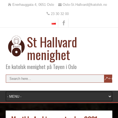
Enerhauggata 4, 0651 Oslo
Oslo-St.Hallvard@katolsk.no
23 30 32 00
St Hallvard
menighet
En katolsk menighet på Tøyen i Oslo