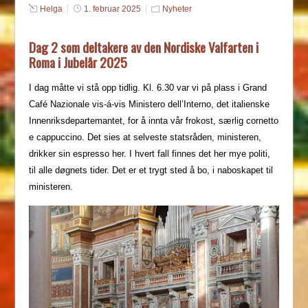
Helga
1. februar 2025
Nyheter
Dag 2 som deltakere av den Nordiske Valfarten i
Roma i Jubelår 2025
I dag måtte vi stå opp tidlig. Kl. 6.30 var vi på plass i Grand
Café Nazionale vis-á-vis Ministero dell’Interno, det italienske
Innenriksdepartemantet, for å innta vår frokost, særlig cornetto
e cappuccino. Det sies at selveste statsråden, ministeren,
drikker sin espresso her. I hvert fall finnes det her mye politi,
til alle døgnets tider. Det er et trygt sted å bo, i naboskapet til
ministeren.