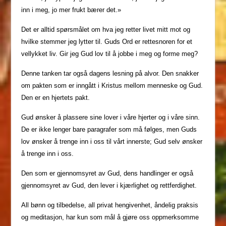
inn i meg, jo mer frukt bærer det.»
Det er alltid spørsmålet om hva jeg retter livet mitt mot og
hvilke stemmer jeg lytter til. Guds Ord er rettesnoren for et
vellykket liv. Gir jeg Gud lov til å jobbe i meg og forme meg?
Denne tanken tar også dagens lesning på alvor. Den snakker
om pakten som er inngått i Kristus mellom menneske og Gud.
Den er en hjertets pakt.
Gud ønsker å plassere sine lover i våre hjerter og i våre sinn.
De er ikke lenger bare paragrafer som må følges, men Guds
lov ønsker å trenge inn i oss til vårt innerste; Gud selv ønsker
å trenge inn i oss.
Den som er gjennomsyret av Gud, dens handlinger er også
gjennomsyret av Gud, den lever i kjærlighet og rettferdighet.
All bønn og tilbedelse, all privat hengivenhet, åndelig praksis
og meditasjon, har kun som mål å gjøre oss oppmerksomme