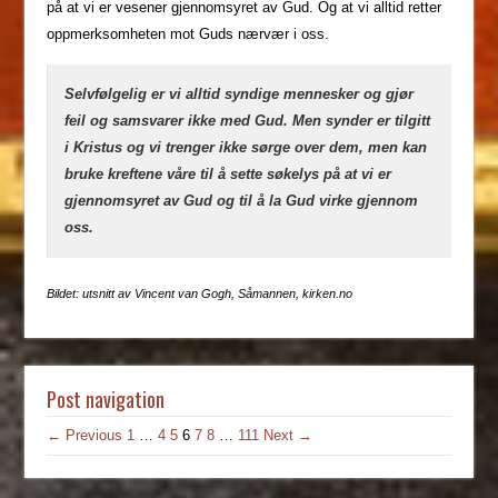
på at vi er vesener gjennomsyret av Gud. Og at vi alltid retter
oppmerksomheten mot Guds nærvær i oss.
Selvfølgelig er vi alltid syndige mennesker og gjør
feil og samsvarer ikke med Gud. Men synder er tilgitt
i Kristus og vi trenger ikke sørge over dem, men kan
bruke kreftene våre til å sette søkelys på at vi er
gjennomsyret av Gud og til å la Gud virke gjennom
oss.
Bildet: utsnitt av Vincent van Gogh, Såmannen, kirken.no
Post navigation
← Previous
1
…
4
5
6
7
8
…
111
Next →