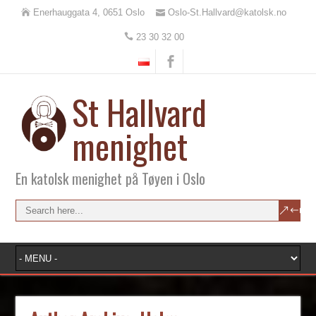
Enerhauggata 4, 0651 Oslo
Oslo-St.Hallvard@katolsk.no
23 30 32 00
St Hallvard
menighet
En katolsk menighet på Tøyen i Oslo