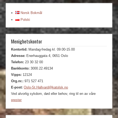
Norsk Bokmål
Polski
Menighetskontor
Kontortid:
Mandag-fredag kl. 09.00-15.00
Adresse:
Enerhauggata 4, 0651 Oslo
Telefon:
23 30 32 00
Bankkonto:
3000.22.49134
Vipps:
12124
Org.nr.:
971 527 471
E-post:
Oslo-St.Hallvard@katolsk.no
Ved alvorlig sykdom, død eller behov, ring til en av våre
prester