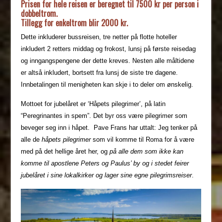
Prisen for hele reisen er beregnet til 7500 kr per person i
dobbeltrom.
Tillegg for enkeltrom blir 2000 kr.
Dette inkluderer bussreisen, tre netter på flotte hoteller
inkludert 2 retters middag og frokost, lunsj på første reisedag
og inngangspengene der dette kreves. Nesten alle måltidene
er altså inkludert, bortsett fra lunsj de siste tre dagene.
Innbetalingen til menigheten kan skje i to deler om ønskelig.
Mottoet for jubelåret er ‘Håpets pilegrimer’, på latin
“Peregrinantes in spem”. Det byr oss være pilegrimer som
beveger seg inn i håpet. Pave Frans har uttalt: Jeg tenker på
alle de
håpets pilegrimer
som vil komme til Roma for å være
med på det hellige året her, og
på alle dem som ikke kan
komme til apostlene Peters og Paulus’ by og i stedet feirer
jubelåret i sine lokalkirker og lager sine egne pilegrimsreiser
.