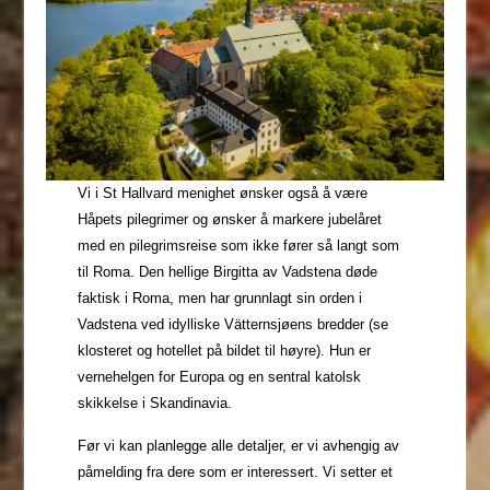
Vi i St Hallvard menighet ønsker også å være
Håpets pilegrimer og ønsker å markere jubelåret
med en pilegrimsreise som ikke fører så langt som
til Roma. Den hellige Birgitta av Vadstena døde
faktisk i Roma, men har grunnlagt sin orden i
Vadstena ved idylliske Vätternsjøens bredder (se
klosteret og hotellet på bildet til høyre). Hun er
vernehelgen for Europa og en sentral katolsk
skikkelse i Skandinavia.
Før vi kan planlegge alle detaljer, er vi avhengig av
påmelding fra dere som er interessert. Vi setter et