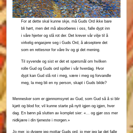
For at dette skal kunne skje, må Guds Ord ikke bare
bli hørt, men det må absorberes i oss, falle dypt inn
i våre hjerter og slå rot der. Det krever vår vilje til å
virkelig engasjere seg i Guds Ord, å akseptere det
som en rettesnor for våre liv og gi det mening.
Til syvende og sist er det et spørsmål om hvilken
rolle Gud og Guds ord spiller i vår hverdag. Hvor
dypt kan Gud slå rot i meg, være i meg og forvandle
meg, la meg bli en ny person, skapt i Guds bilde?
Mennesker som er gjennomsyret av Gud, som Gud så å si blir
kjøtt og blod for, vil kunne starte på nytt igjen og igjen, hver
dag. En bønn på slutten av komplet sier: «… og gjør oss mer
nidkjære i din tjeneste i morgen.»
Jo mer, jo dypere jeg mottar Guds ord, jo mer jeg lar det falle